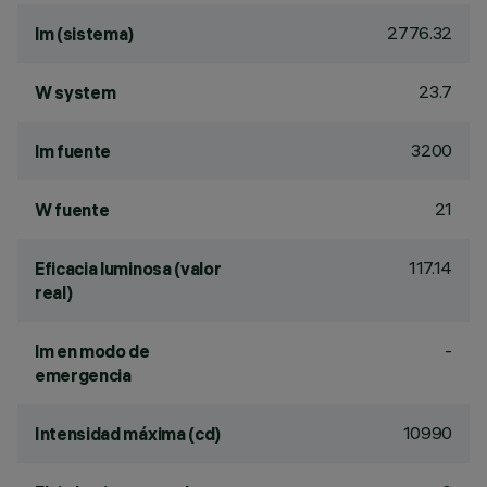
2776.32
lm (sistema)
23.7
W system
3200
lm fuente
21
W fuente
117.14
Eficacia luminosa (valor
real)
-
lm en modo de
emergencia
10990
Intensidad máxima (cd)