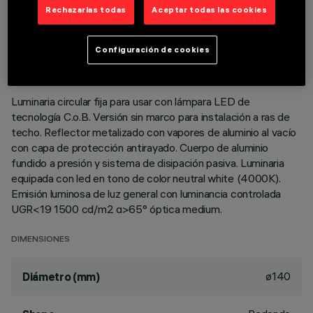
Rechazarlas todas
Aceptar todas las cookies
DATOS TÉCNICOS
ÚLTIMA ACTUALIZACIÓN: 01/08/2026
Configuración de cookies
DESCRIPCIÓN
Luminaria circular fija para usar con lámpara LED de
tecnología C.o.B. Versión sin marco para instalación a ras de
techo. Reflector metalizado con vapores de aluminio al vacío
con capa de protección antirayado. Cuerpo de aluminio
fundido a presión y sistema de disipación pasiva. Luminaria
equipada con led en tono de color neutral white (4000K).
Emisión luminosa de luz general con luminancia controlada
UGR<19 1500 cd/m2 α>65° óptica medium.
DIMENSIONES
ø140
Diámetro (mm)