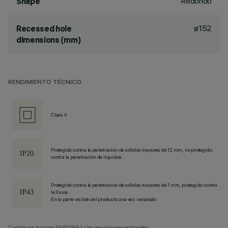
Redondo
Shape
ø152
Recessed hole
dimensions (mm)
RENDIMIENTO TÉCNICO
Class II
Protegido contra la penetración de sólidos mayores de 12 mm, no protegido
contra la penetración de líquidos.
Protegido contra la penetración de sólidos mayores de 1 mm, protegido contra
la lluvia.
En la parte visible del producto una vez instalado
Cumple con la norma EN60598-1 y las regulaciones pertinentes.