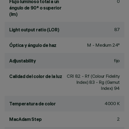
0
Flujo luminoso total a un
ángulo de 90° o superior
(lm)
87
Light output ratio (LOR)
M - Medium 24°
Óptica y ángulo de haz
fijo
Adjustability
CRI
82
- Rf (Colour Fidelity
Calidad del color de la luz
Index) 83 - Rg (Gamut
Index) 94
4000 K
Temperatura de color
2
MacAdam Step