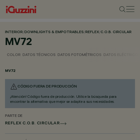
INTERIOR
/
DOWNLIGHTS & EMPOTRABLES
/
REFLEX
/
C.O.B. CIRCULAR
MV72
COLOR
DATOS TÉCNICOS
DATOS FOTOMÉTRICOS
DATOS ELÉCTRICO
MV72
CÓDIGO FUERA DE PRODUCCIÓN
¡Atención! Código fuera de producción. Utilice la búsqueda para
encontrar la alternativa que mejor se adapte a sus necesidades.
PARTE DE
REFLEX C.O.B. CIRCULAR