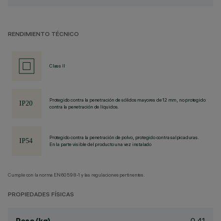
RENDIMIENTO TÉCNICO
Class II
Protegido contra la penetración de sólidos mayores de 12 mm, no protegido
contra la penetración de líquidos.
Protegido contra la penetración de polvo, protegido contra salpicaduras.
En la parte visible del producto una vez instalado
Cumple con la norma EN60598-1 y las regulaciones pertinentes.
PROPIEDADES FÍSICAS
0.41