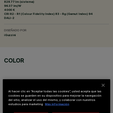
828.77 lm (sistema)
96.37 lm/W
4000 K
CRI
82
- Rf (Colour Fidelity Index) 83 - Rg (Gamut Index) 94
DALI-2
DISEÑADO POR
iGuzzini
COLOR
Al hacer clic en “Aceptar todas las cookies”, usted acepta que las
DATOS TÉCNICOS
cookies se guarden en su dispositivo para mejorar la navegación
del sitio, analizar el uso del mismo, y colaborar con nuestros
estudios para marketing.
Más información
ÚLTIMA ACTUALIZACIÓN: 07/08/2026