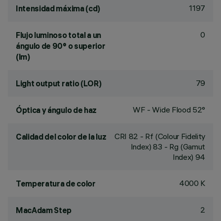
1197
Intensidad máxima (cd)
0
Flujo luminoso total a un
ángulo de 90° o superior
(lm)
79
Light output ratio (LOR)
WF - Wide Flood 52°
Óptica y ángulo de haz
CRI
82
- Rf (Colour Fidelity
Calidad del color de la luz
Index) 83 - Rg (Gamut
Index) 94
4000 K
Temperatura de color
2
MacAdam Step