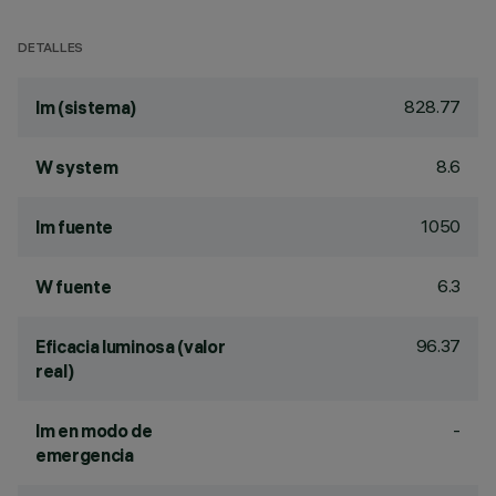
DETALLES
828.77
lm (sistema)
8.6
W system
1050
lm fuente
6.3
W fuente
96.37
Eficacia luminosa (valor
real)
-
lm en modo de
emergencia