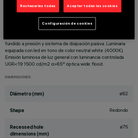
DESCRIPCIÓN
Rechazarlas todas
Aceptar todas las cookies
Luminaria circular fija para usar con lámpara LED de
tecnología C.o.B. Versión con marco para instalación en
Configuración de cookies
apoyo. Reflector metalizado con vapores de aluminio al vacío
con capa de protección antirayado. Cuerpo de aluminio
fundido a presión y sistema de disipación pasiva. Luminaria
equipada con led en tono de color neutral white (4000K).
Emisión luminosa de luz general con luminancia controlada
UGR<19 1500 cd/m2 α>65° óptica wide flood.
DIMENSIONES
ø82
Diámetro (mm)
Redondo
Shape
ø75
Recessed hole
dimensions (mm)