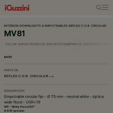
INTERIOR
/
DOWNLIGHTS & EMPOTRABLES
/
REFLEX
/
C.O.B. CIRCULAR
MV81
COLOR
DATOS TÉCNICOS
DATOS FOTOMÉTRICOS
DATOS ELÉCTRICO
MV81
PARTE DE
REFLEX C.O.B. CIRCULAR
DESCRIPCIÓN
Empotrable circular fijo - Ø 75 mm - neutral white - óptica
wide flood - UGR<19
WF - Wide Flood 52°
8.6 W system