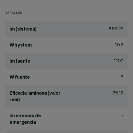
DETALLES
868.23
lm (sistema)
10.2
W system
1100
lm fuente
8
W fuente
85.12
Eficacia luminosa (valor
real)
-
lm en modo de
emergencia