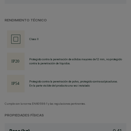
RENDIMIENTO TÉCNICO
Class II
Protegido contra la penetración de sólidos mayores de 12 mm, no protegido
contra la penetración de líquidos.
Protegido contra la penetración de polvo, protegido contra salpicaduras.
En la parte visible del producto una vez instalado
Cumple con la norma EN60598-1 y las regulaciones pertinentes.
PROPIEDADES FÍSICAS
0.41