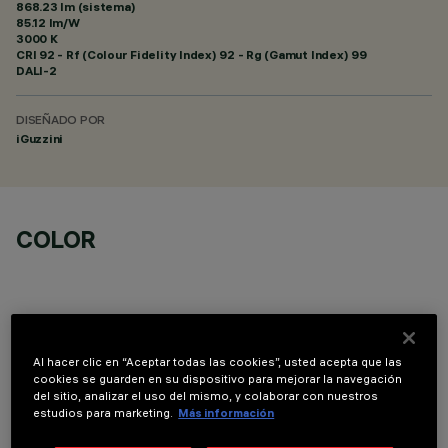
868.23 lm (sistema)
85.12 lm/W
3000 K
CRI
92
- Rf (Colour Fidelity Index) 92 - Rg (Gamut Index) 99
DALI-2
DISEÑADO POR
iGuzzini
COLOR
Al hacer clic en “Aceptar todas las cookies”, usted acepta que las
DATOS TÉCNICOS
cookies se guarden en su dispositivo para mejorar la navegación
del sitio, analizar el uso del mismo, y colaborar con nuestros
estudios para marketing.
Más información
ÚLTIMA ACTUALIZACIÓN: 07/08/2026