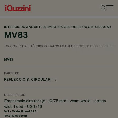
INTERIOR
/
DOWNLIGHTS & EMPOTRABLES
/
REFLEX
/
C.O.B. CIRCULAR
MV83
COLOR
DATOS TÉCNICOS
DATOS FOTOMÉTRICOS
DATOS ELÉCTRICO
MV83
PARTE DE
REFLEX C.O.B. CIRCULAR
DESCRIPCIÓN
Empotrable circular fijo - Ø 75 mm - warm white - óptica
wide flood - UGR<19
WF - Wide Flood 52°
10.2 W system