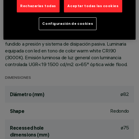
DESCRIPCIÓN
Rechazarlas todas
Aceptar todas las cookies
Luminaria circular fija para usar con lámpara LED de
tecnología C.o.B. Versión con marco para instalación en
Configuración de cookies
apoyo. Reflector metalizado con vapores de aluminio al vacío
con capa de protección antirayado. Cuerpo de aluminio
fundido a presión y sistema de disipación pasiva. Luminaria
equipada con led en tono de color warm white CRI90
(3000K). Emisión luminosa de luz general con luminancia
controlada UGR<19 1500 cd/m2 α>65° óptica wide flood.
DIMENSIONES
ø82
Diámetro (mm)
Redondo
Shape
ø75
Recessed hole
dimensions (mm)