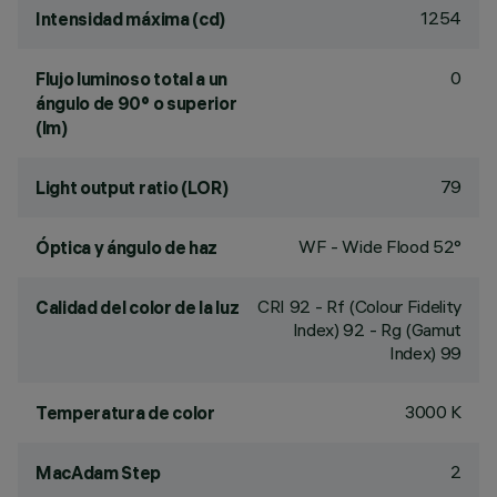
1254
Intensidad máxima (cd)
0
Flujo luminoso total a un
ángulo de 90° o superior
(lm)
79
Light output ratio (LOR)
WF - Wide Flood 52°
Óptica y ángulo de haz
CRI
92
- Rf (Colour Fidelity
Calidad del color de la luz
Index) 92 - Rg (Gamut
Index) 99
3000 K
Temperatura de color
2
MacAdam Step