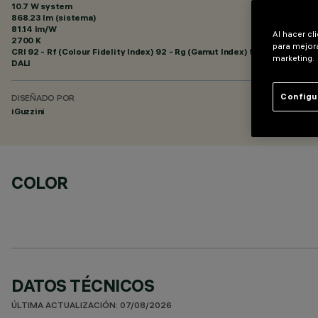
10.7 W system
868.23 lm (sistema)
81.14 lm/W
Al hacer cl
2700 K
para mejora
CRI
92
- Rf (Colour Fidelity Index) 92 - Rg (Gamut Index) 99
marketing.
DALI
Configu
DISEÑADO POR
iGuzzini
COLOR
DATOS TÉCNICOS
ÚLTIMA ACTUALIZACIÓN: 07/08/2026