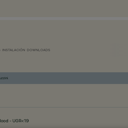
S
INSTALACIÓN
DOWNLOADS
zzini.
 flood - UGR<19