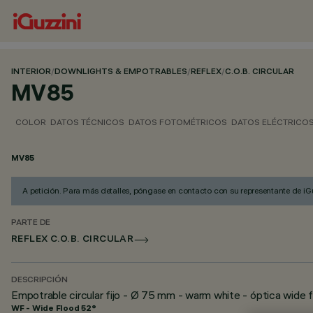
INTERIOR
/
DOWNLIGHTS & EMPOTRABLES
/
REFLEX
/
C.O.B. CIRCULAR
MV85
COLOR
DATOS TÉCNICOS
DATOS FOTOMÉTRICOS
DATOS ELÉCTRICO
MV85
A petición. Para más detalles, póngase en contacto con su representante de iGu
PARTE DE
REFLEX C.O.B. CIRCULAR
DESCRIPCIÓN
Empotrable circular fijo - Ø 75 mm - warm white - óptica wide
WF - Wide Flood 52°