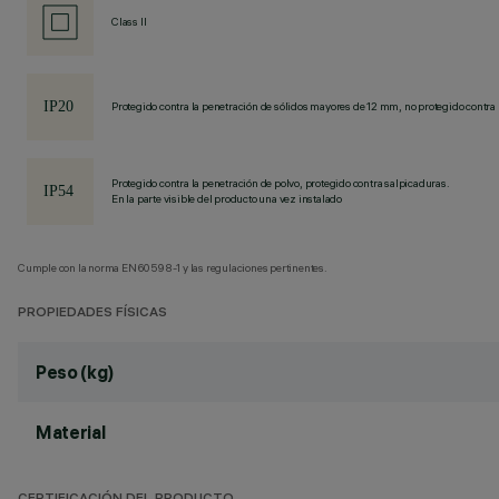
Class II
Protegido contra la penetración de sólidos mayores de 12 mm, no protegido contra 
Protegido contra la penetración de polvo, protegido contra salpicaduras.
En la parte visible del producto una vez instalado
Cumple con la norma EN60598-1 y las regulaciones pertinentes.
PROPIEDADES FÍSICAS
Peso (kg)
Material