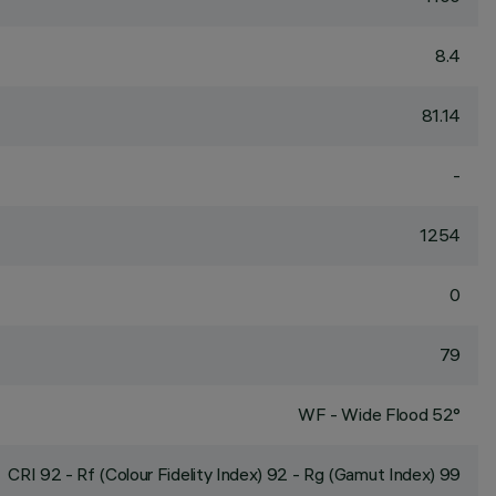
8.4
81.14
-
1254
0
79
WF - Wide Flood 52°
CRI
92
- Rf (Colour Fidelity Index) 92 - Rg (Gamut Index) 99