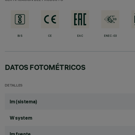
CERTIFICACIÓN DEL PRODUCTO
BIS
CE
EAC
ENEC-03
DATOS FOTOMÉTRICOS
DETALLES
lm (sistema)
W system
lm fuente