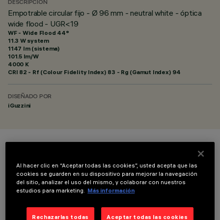
DESCRIPCIÓN
Empotrable circular fijo - Ø 96 mm - neutral white - óptica
wide flood - UGR<19
WF - Wide Flood 44°
11.3 W system
1147 lm (sistema)
101.5 lm/W
4000 K
CRI
82
- Rf (Colour Fidelity Index) 83 - Rg (Gamut Index) 94
DISEÑADO POR
iGuzzini
COLOR
Al hacer clic en “Aceptar todas las cookies”, usted acepta que las
cookies se guarden en su dispositivo para mejorar la navegación
del sitio, analizar el uso del mismo, y colaborar con nuestros
estudios para marketing.
Más información
Rechazarlas todas
Aceptar todas las cookies