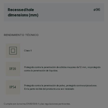
ø96
Recessed hole
dimensions (mm)
RENDIMIENTO TÉCNICO
Class II
Protegido contra la penetración de sólidos mayores de 12 mm, no protegido
contra la penetración de líquidos.
Protegido contra la penetración de polvo, protegido contra salpicaduras.
En la parte visible del producto una vez instalado
Cumple con la norma EN60598-1 y las regulaciones pertinentes.