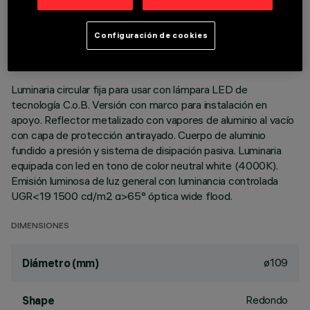
DATOS TÉCNICOS
ÚLTIMA ACTUALIZACIÓN: 01/08/2026
Configuración de cookies
DESCRIPCIÓN
Luminaria circular fija para usar con lámpara LED de
tecnología C.o.B. Versión con marco para instalación en
apoyo. Reflector metalizado con vapores de aluminio al vacío
con capa de protección antirayado. Cuerpo de aluminio
fundido a presión y sistema de disipación pasiva. Luminaria
equipada con led en tono de color neutral white (4000K).
Emisión luminosa de luz general con luminancia controlada
UGR<19 1500 cd/m2 α>65° óptica wide flood.
DIMENSIONES
ø109
Diámetro (mm)
Redondo
Shape