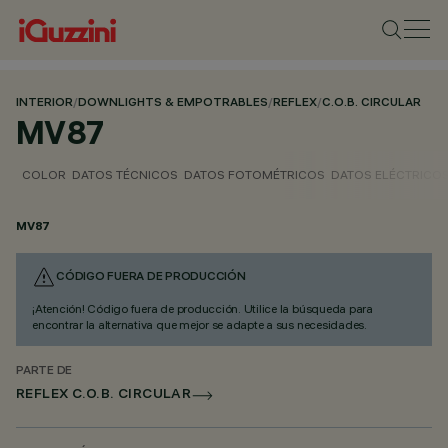
INTERIOR
/
DOWNLIGHTS & EMPOTRABLES
/
REFLEX
/
C.O.B. CIRCULAR
MV87
COLOR
DATOS TÉCNICOS
DATOS FOTOMÉTRICOS
DATOS ELÉCTRICO
MV87
CÓDIGO FUERA DE PRODUCCIÓN
¡Atención! Código fuera de producción. Utilice la búsqueda para
encontrar la alternativa que mejor se adapte a sus necesidades.
PARTE DE
REFLEX C.O.B. CIRCULAR