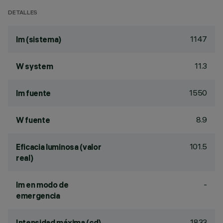
DETALLES
1147
lm (sistema)
11.3
W system
1550
lm fuente
8.9
W fuente
101.5
Eficacia luminosa (valor
real)
-
lm en modo de
emergencia
1833
Intensidad máxima (cd)