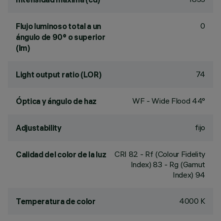
0
Flujo luminoso total a un
ángulo de 90° o superior
(lm)
74
Light output ratio (LOR)
WF - Wide Flood 44°
Óptica y ángulo de haz
fijo
Adjustability
CRI
82
- Rf (Colour Fidelity
Calidad del color de la luz
Index) 83 - Rg (Gamut
Index) 94
4000 K
Temperatura de color