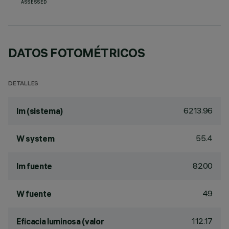
ASSESSED
DATOS FOTOMÉTRICOS
DETALLES
6213.96
lm (sistema)
55.4
W system
8200
lm fuente
49
W fuente
112.17
Eficacia luminosa (valor