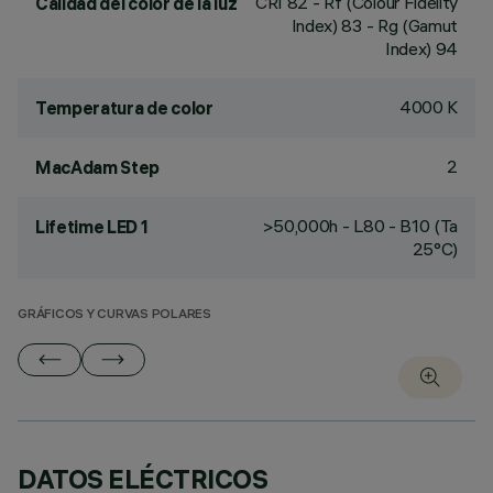
CRI
82
- Rf (Colour Fidelity
Calidad del color de la luz
Index) 83 - Rg (Gamut
Index) 94
4000 K
Temperatura de color
2
MacAdam Step
>50,000h - L80 - B10 (Ta
Lifetime LED 1
25°C)
GRÁFICOS Y CURVAS POLARES
DATOS ELÉCTRICOS