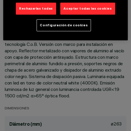
DATOS TÉCNICOS
Rechazarlas todas
Aceptar todas las cookies
ÚLTIMA ACTUALIZACIÓN: 01/08/2026
Configuración de cookies
DESCRIPCIÓN
Luminaria circular fija para usar con lámpara LED de
tecnología C.o.B. Versión con marco para instalación en
apoyo. Reflector metalizado con vapores de aluminio al vacío
con capa de protección antirayado. Estructura con marco
perimetral de aluminio fundido a presión, soportes negros de
chapa de acero galvanizado y disipador de aluminio extruido
color negro. Sistema de disipación pasiva. Luminaria equipada
con led en tono de color neutral white (4000K). Emisión
luminosa de luz general con luminancia controlada UGR<19
1500 cd/m2 α>65° óptica flood.
DIMENSIONES
ø263
Diámetro (mm)