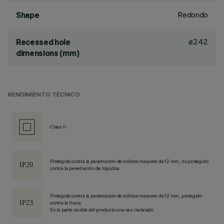
Redondo
Shape
ø242
Recessed hole
dimensions (mm)
RENDIMIENTO TÉCNICO
Class II
Protegido contra la penetración de sólidos mayores de 12 mm, no protegido
contra la penetración de líquidos.
Protegido contra la penetración de sólidos mayores de 12 mm, protegido
contra la lluvia.
En la parte visible del producto una vez instalado