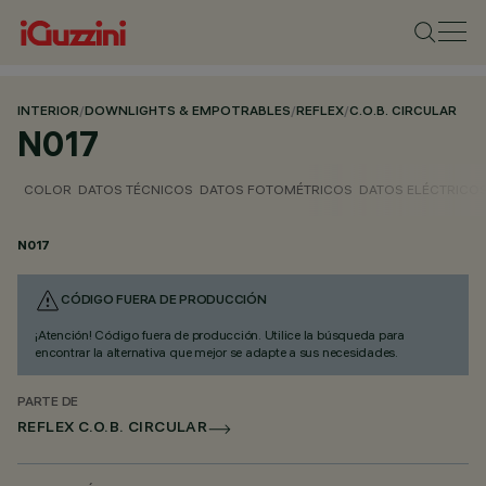
INTERIOR
/
DOWNLIGHTS & EMPOTRABLES
/
REFLEX
/
C.O.B. CIRCULAR
N017
COLOR
DATOS TÉCNICOS
DATOS FOTOMÉTRICOS
DATOS ELÉCTRICO
N017
CÓDIGO FUERA DE PRODUCCIÓN
¡Atención! Código fuera de producción. Utilice la búsqueda para
encontrar la alternativa que mejor se adapte a sus necesidades.
PARTE DE
REFLEX C.O.B. CIRCULAR