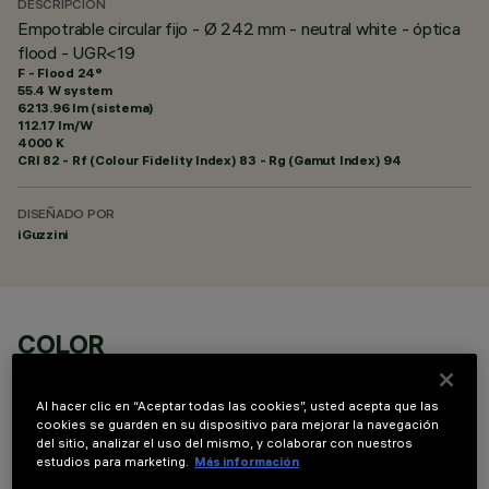
DESCRIPCIÓN
Empotrable circular fijo - Ø 242 mm - neutral white - óptica
flood - UGR<19
F - Flood 24°
55.4 W system
6213.96 lm (sistema)
112.17 lm/W
4000 K
CRI
82
- Rf (Colour Fidelity Index) 83 - Rg (Gamut Index) 94
DISEÑADO POR
iGuzzini
COLOR
Al hacer clic en “Aceptar todas las cookies”, usted acepta que las
cookies se guarden en su dispositivo para mejorar la navegación
del sitio, analizar el uso del mismo, y colaborar con nuestros
estudios para marketing.
Más información