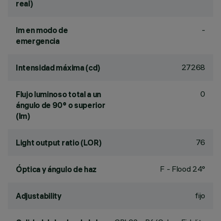
real)
-
lm en modo de
emergencia
27268
Intensidad máxima (cd)
0
Flujo luminoso total a un
ángulo de 90° o superior
(lm)
76
Light output ratio (LOR)
F - Flood 24°
Óptica y ángulo de haz
fijo
Adjustability