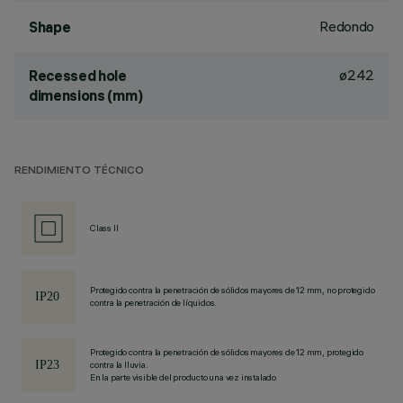
Redondo
Shape
ø242
Recessed hole
dimensions (mm)
RENDIMIENTO TÉCNICO
Class II
Protegido contra la penetración de sólidos mayores de 12 mm, no protegido
contra la penetración de líquidos.
Protegido contra la penetración de sólidos mayores de 12 mm, protegido
contra la lluvia.
En la parte visible del producto una vez instalado