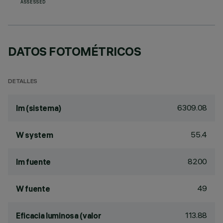
ASSESSED
DATOS FOTOMÉTRICOS
DETALLES
6309.08
lm (sistema)
55.4
W system
8200
lm fuente
49
W fuente
113.88
Eficacia luminosa (valor