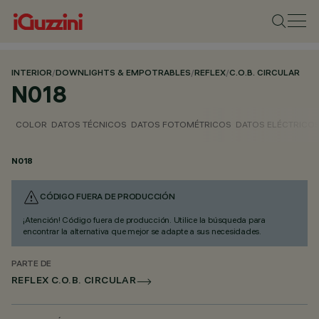
INTERIOR
/
DOWNLIGHTS & EMPOTRABLES
/
REFLEX
/
C.O.B. CIRCULAR
N018
COLOR
DATOS TÉCNICOS
DATOS FOTOMÉTRICOS
DATOS ELÉCTRICO
N018
CÓDIGO FUERA DE PRODUCCIÓN
¡Atención! Código fuera de producción. Utilice la búsqueda para
encontrar la alternativa que mejor se adapte a sus necesidades.
PARTE DE
REFLEX C.O.B. CIRCULAR