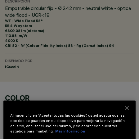
DESCRIPCIÓN
Empotrable circular fijo - Ø 242 mm - neutral white - óptica
wide flood - UGR<19
WF - Wide Flood 58°
55.4 W system
6309.08 lm (sistema)
113.88 lm/W
4000 K
CRI
82
- Rf (Colour Fidelity Index) 83 - Rg (Gamut Index) 94
DISEÑADO POR
iGuzzini
COLOR
Al hacer clic en “Aceptar todas las cookies”, usted acepta que las
cookies se guarden en su dispositivo para mejorar la navegación
del sitio, analizar el uso del mismo, y colaborar con nuestros
estudios para marketing.
Más información