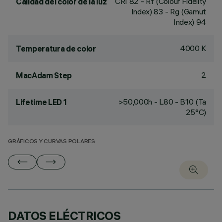
CRI
82
- Rf (Colour Fidelity
Calidad del color de la luz
Index) 83 - Rg (Gamut
Index) 94
4000 K
Temperatura de color
2
MacAdam Step
>50,000h - L80 - B10 (Ta
Lifetime LED 1
25°C)
GRÁFICOS Y CURVAS POLARES
DATOS ELÉCTRICOS