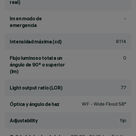
real)
-
lm en modo de
emergencia
8114
Intensidad máxima (cd)
0
Flujo luminoso total a un
ángulo de 90° o superior
(lm)
77
Light output ratio (LOR)
WF - Wide Flood 58°
Óptica y ángulo de haz
fijo
Adjustability