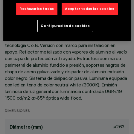
DATOS TÉCNICOS
Rechazarlas todas
Aceptar todas las cookies
ÚLTIMA ACTUALIZACIÓN: 01/08/2026
Configuración de cookies
DESCRIPCIÓN
Luminaria circular fija para usar con lámpara LED de
tecnología C.o.B. Versión con marco para instalación en
apoyo. Reflector metalizado con vapores de aluminio al vacío
con capa de protección antirayado. Estructura con marco
perimetral de aluminio fundido a presión, soportes negros de
chapa de acero galvanizado y disipador de aluminio extruido
color negro. Sistema de disipación pasiva. Luminaria equipada
con led en tono de color neutral white (3000K). Emisión
luminosa de luz general con luminancia controlada UGR<19
1500 cd/m2 α>65° óptica wide flood.
DIMENSIONES
ø263
Diámetro (mm)