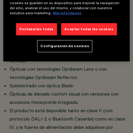
Instalación en suelo, pared y techo.
cookies se guarden en su dispositivo para mejorar la navegación
del sitio, analizar el uso del mismo, y colaborar con nuestros
Compuesto por compartimento óptico, rótula y base de
estudios para marketing.
Más información
aluminio fundido a presión y vidrio templado.
El marco frontal decorativo de material plástico debe
Rechazarlas todas
Aceptar todas las cookies
adquirirse por separado.
Posible rotación de 360° en el plano horizontal gracias a
Configuración de cookies
la rotación de la base y de +60° a -90° en el plano
vertical.
Ópticas con tecnologías Optibeam Lens o con
tecnologías Optibeam Reflector.
Suministrado con óptica Blade.
Ópticas de elevado confort visual con versiones con
accesorio Honeycomb integrado.
El producto está disponible tanto en clase II (con
protocolo DALI-2 o Bluetooth Casambi) como en clase
III, y la fuente de alimentación debe adquirirse por