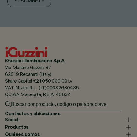
SUSCRÍBETE
iGuzzini illuminazione S.p.A
Via Mariano Guzzini 37
62019 Recanati (Italy)
Share Capital €21.050.000,00 i.v.
VAT N. and R.I. : (IT)00082630435
CCIAA Macerata, R.E.A. 40632
Contactos y ubicaciones
Social
Productos
Quiénes somos