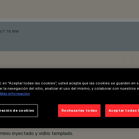
UT 76 MM
ic en “Aceptar todas las cookies”, usted acepta que las cookies se guarden en s
r la navegación del sitio, analizar el uso del mismo, y colaborar con nuestros 
Más información
ración de cookies
Rechazarlas todas
Aceptar todas 
inio inyectado y vidrio templado.