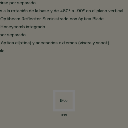
rirse por separado.
s a la rotación de la base y de +60° a -90° en el plano vertical.
Optibeam Reflector. Suministrado con óptica Blade.
io Honeycomb integrado
 por separado.
óptica elíptica) y accesorios externos (visera y snoot).
le.
IP66