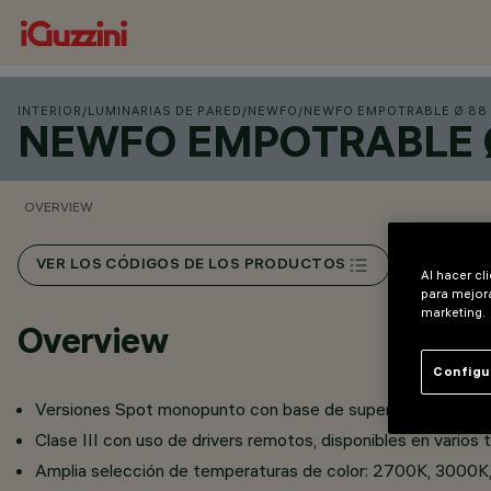
INTERIOR
/
LUMINARIAS DE PARED
/
NEWFO
/
NEWFO EMPOTRABLE Ø 88
NEWFO EMPOTRABLE 
OVERVIEW
VER LOS CÓDIGOS DE LOS PRODUCTOS
Al hacer cl
para mejora
marketing.
Overview
Configu
Versiones Spot monopunto con base de superficie o base em
Clase III con uso de drivers remotos, disponibles en varios 
Amplia selección de temperaturas de color: 2700K, 3000