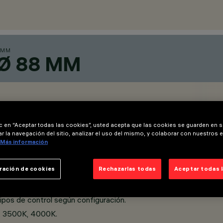
 MM
Ø 88 MM
ic en “Aceptar todas las cookies”, usted acepta que las cookies se guarden en s
r la navegación del sitio, analizar el uso del mismo, y colaborar con nuestros 
Más información
ración de cookies
Rechazarlas todas
Aceptar todas 
potrada para una integración discreta en cualquier entorno.
tipos de control según configuración.
K, 3500K, 4000K.