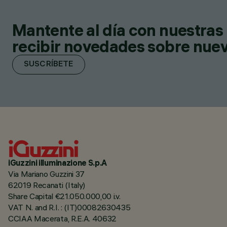
Mantente al día con nuestras 
recibir novedades sobre nuevo
SUSCRÍBETE
iGuzzini illuminazione S.p.A
Via Mariano Guzzini 37
62019 Recanati (Italy)
Share Capital €21.050.000,00 i.v.
VAT N. and R.I. : (IT)00082630435
CCIAA Macerata, R.E.A. 40632