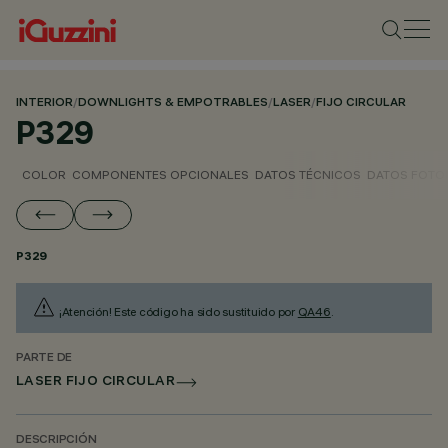
INTERIOR
/
DOWNLIGHTS & EMPOTRABLES
/
LASER
/
FIJO CIRCULAR
P329
COLOR
COMPONENTES OPCIONALES
DATOS TÉCNICOS
DATOS FOTO
P329
¡Atención! Este código ha sido sustituido por
QA46
.
PARTE DE
LASER FIJO CIRCULAR
DESCRIPCIÓN