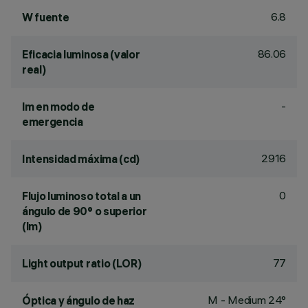
6.8
W fuente
86.06
Eficacia luminosa (valor
real)
-
lm en modo de
emergencia
2916
Intensidad máxima (cd)
0
Flujo luminoso total a un
ángulo de 90° o superior
(lm)
77
Light output ratio (LOR)
M - Medium 24°
Óptica y ángulo de haz