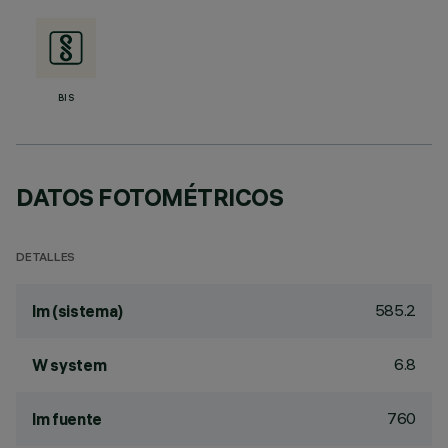
BIS
DATOS FOTOMÉTRICOS
DETALLES
585.2
lm (sistema)
6.8
W system
760
lm fuente