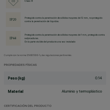
Class III
Protegido contra la penetración de sólidos mayores de 12 mm, no protegido
contra la penetración de líquidos.
Protegido contra la penetración de sólidos mayores de 1 mm, protegido contra
salpicaduras.
En la parte visible del producto una vez instalado
Cumple con la norma EN60598-1 y las regulaciones pertinentes.
PROPIEDADES FÍSICAS
0.14
Peso (kg)
Aluminio y termoplástico
Material
CERTIFICACIÓN DEL PRODUCTO