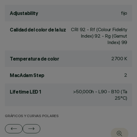
fijo
Adjustability
CRI
92
- Rf (Colour Fidelity
Calidad del color de la luz
Index) 92 - Rg (Gamut
Index) 99
2700 K
Temperatura de color
2
MacAdam Step
>50,000h - L90 - B10 (Ta
Lifetime LED 1
25°C)
GRÁFICOS Y CURVAS POLARES