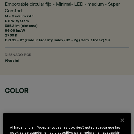
Empotrable circular fijo - Minimal- LED - medium - Super
Comfort
M - Medium 24°
6.8 W system
585.2 lm (sistema)
86.06 lm/W
2700 K
CRI
92
- Rf (Colour Fidelity Index) 92 - Rg (Gamut Index) 99
DISEÑADO POR
iGuzzini
COLOR
Al hacer clic en “Aceptar todas las cookies”, usted acepta que las
COMPONENTES OPCIONALES
cookies se guarden en su dispositivo para mejorar la navegación