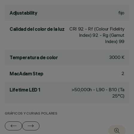
fijo
Adjustability
CRI
92
- Rf (Colour Fidelity
Calidad del color de la luz
Index) 92 - Rg (Gamut
Index) 99
3000 K
Temperatura de color
2
MacAdam Step
>50,000h - L90 - B10 (Ta
Lifetime LED 1
25°C)
GRÁFICOS Y CURVAS POLARES