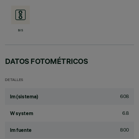
BIS
DATOS FOTOMÉTRICOS
DETALLES
608
lm (sistema)
6.8
W system
800
lm fuente