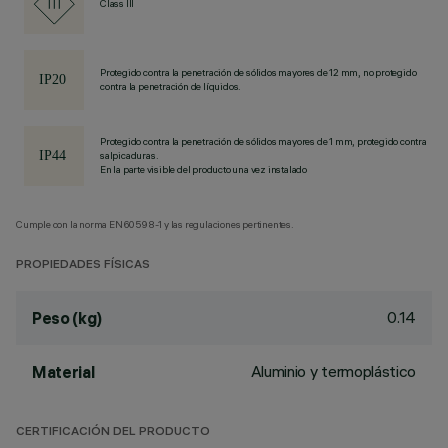
Class III
Protegido contra la penetración de sólidos mayores de 12 mm, no protegido
contra la penetración de líquidos.
Protegido contra la penetración de sólidos mayores de 1 mm, protegido contra
salpicaduras.
En la parte visible del producto una vez instalado
Cumple con la norma EN60598-1 y las regulaciones pertinentes.
PROPIEDADES FÍSICAS
0.14
Peso (kg)
Aluminio y termoplástico
Material
CERTIFICACIÓN DEL PRODUCTO