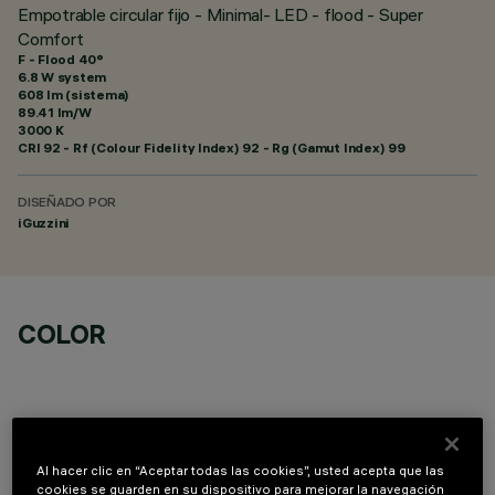
Empotrable circular fijo - Minimal- LED - flood - Super
Comfort
F - Flood 40°
6.8 W system
608 lm (sistema)
89.41 lm/W
3000 K
CRI
92
- Rf (Colour Fidelity Index) 92 - Rg (Gamut Index) 99
DISEÑADO POR
iGuzzini
COLOR
Al hacer clic en “Aceptar todas las cookies”, usted acepta que las
COMPONENTES OPCIONALES
cookies se guarden en su dispositivo para mejorar la navegación