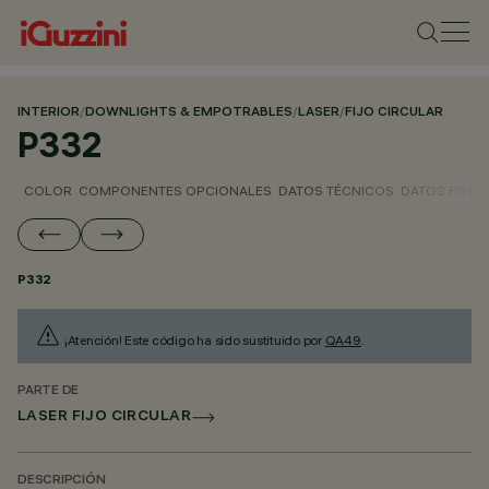
INTERIOR
/
DOWNLIGHTS & EMPOTRABLES
/
LASER
/
FIJO CIRCULAR
P332
COLOR
COMPONENTES OPCIONALES
DATOS TÉCNICOS
DATOS FOTO
P332
¡Atención! Este código ha sido sustituido por
QA49
.
PARTE DE
LASER FIJO CIRCULAR
DESCRIPCIÓN