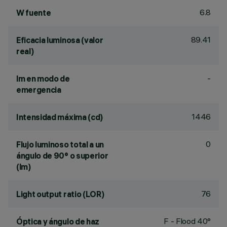
6.8
W fuente
89.41
Eficacia luminosa (valor
real)
-
lm en modo de
emergencia
1446
Intensidad máxima (cd)
0
Flujo luminoso total a un
ángulo de 90° o superior
(lm)
76
Light output ratio (LOR)
F - Flood 40°
Óptica y ángulo de haz