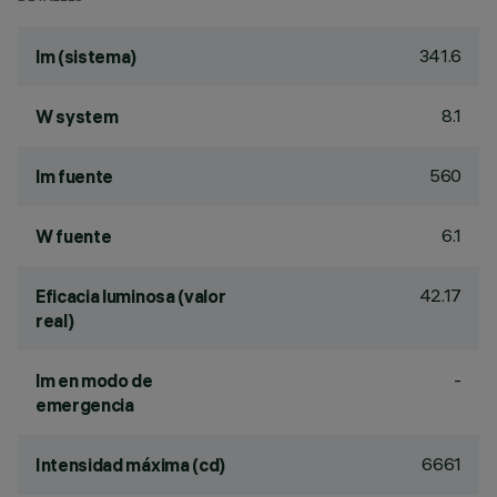
341.6
lm (sistema)
8.1
W system
560
lm fuente
6.1
W fuente
42.17
Eficacia luminosa (valor
real)
-
lm en modo de
emergencia
6661
Intensidad máxima (cd)