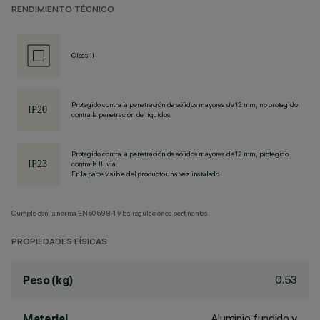
RENDIMIENTO TÉCNICO
Class II
Protegido contra la penetración de sólidos mayores de 12 mm, no protegido
contra la penetración de líquidos.
Protegido contra la penetración de sólidos mayores de 12 mm, protegido
contra la lluvia.
En la parte visible del producto una vez instalado
Cumple con la norma EN60598-1 y las regulaciones pertinentes.
PROPIEDADES FÍSICAS
0.53
Peso (kg)
Aluminio fundido y
Material