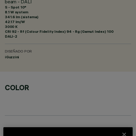
beam - DALI
S - Spot 10°
8.1 W system
341.6 lm (sistema)
42.17 lm/W
3000 K
CRI
92
- Rf (Colour Fidelity Index) 94 - Rg (Gamut Index) 100
DALI-2
DISEÑADO POR
iGuzzini
COLOR
COMPONENTES OPCIONALES