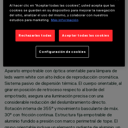
Al hacer clic en “Aceptar todas las cookies”, usted acepta que las
cookies se guarden en su dispositivo para mejorar la navegación
del sitio, analizar el uso del mismo, y colaborar con nuestros
estudios para marketing.
Más información
DATOS TÉCNICOS
Rechazarlas todas
Aceptar todas las cookies
ÚLTIMA ACTUALIZACIÓN: 07/08/2026
Configuración de cookies
DESCRIPCIÓN
Aparato empotrable con óptica orientable para lámpara de
leds warm white con alto índice de reproducción cromática.
Sistema pasivo de dispersión térmica. El cuerpo orientable, al
girar en posición de retroceso respecto al borde del
empotrado, asegura una iluminación precisa con una
considerable reducción del deslumbramiento directo.
Rotación interna de 355° y movimiento basculante de máx.
30° con fricción continua. Estructura fija empotrable de
aluminio fundido a presión con marco perimetral de tope. El
grupo orientable incluye un elemento radiante de aluminio, un