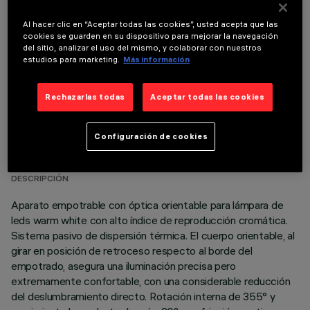
COMPONENTES OPCIONALES
Al hacer clic en “Aceptar todas las cookies”, usted acepta que las
cookies se guarden en su dispositivo para mejorar la navegación
del sitio, analizar el uso del mismo, y colaborar con nuestros
estudios para marketing.
Más información
Rechazarlas todas
Aceptar todas las cookies
DATOS TÉCNICOS
Configuración de cookies
ÚLTIMA ACTUALIZACIÓN: 01/08/2026
DESCRIPCIÓN
Aparato empotrable con óptica orientable para lámpara de
leds warm white con alto índice de reproducción cromática.
Sistema pasivo de dispersión térmica. El cuerpo orientable, al
girar en posición de retroceso respecto al borde del
empotrado, asegura una iluminación precisa pero
extremamente confortable, con una considerable reducción
del deslumbramiento directo. Rotación interna de 355° y