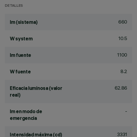
DETALLES
660
lm (sistema)
10.5
W system
1100
lm fuente
8.2
W fuente
62.86
Eficacia luminosa (valor
real)
-
lm en modo de
emergencia
3331
Intensidad máxima (cd)