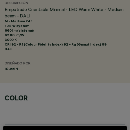
DESCRIPCIÓN
Empotrado Orientable Minimal - LED Warm White - Medium
beam - DALI
M - Medium 24°
10.5 W system
660 lm (sistema)
62.86 lm/W
3000 K
CRI
92
- Rf (Colour Fidelity Index) 92 - Rg (Gamut Index) 99
DALI
DISEÑADO POR
iGuzzini
COLOR