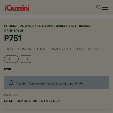
INTERIOR
/
DOWNLIGHTS & EMPOTRABLES
/
LASER BLADE L
/
ORIENTABLE
P751
COLOR
COMPONENTES OPCIONALES
DATOS TÉCNICOS
DATOS FOTO
P751
¡Atención! Este código ha sido sustituido por
QK40
.
PARTE DE
LASER BLADE L ORIENTABLE