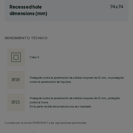
74x74
Recessed hole
dimensions (mm)
RENDIMIENTO TÉCNICO
Class II
Protegido contra la penetración de sólidos mayores de 12 mm, no protegido
contra la penetración de líquidos.
Protegido contra la penetración de sólidos mayores de 12 mm, protegido
contra la lluvia.
En la parte visible del producto una vez instalado
Cumple con la norma EN60598-1 y las regulaciones pertinentes.