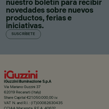
nuestro boletín para recibir
novedades sobre nuevos
productos, ferias e
iniciativas.
SUSCRÍBETE
iGuzzini illuminazione S.p.A
Via Mariano Guzzini 37
62019 Recanati (Italy)
Share Capital €21.050.000,00 i.v.
VAT N. and R.I. : (IT)00082630435
CCIAA Macerata, R.E.A. 40632