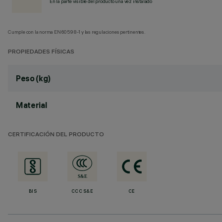
En la parte visible del producto una vez instalado
Cumple con la norma EN60598-1 y las regulaciones pertinentes.
PROPIEDADES FÍSICAS
Peso (kg)
Material
CERTIFICACIÓN DEL PRODUCTO
BIS
CCC S&E
CE