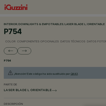
INTERIOR
/
DOWNLIGHTS & EMPOTRABLES
/
LASER BLADE L
/
ORIENTABLE
P754
COLOR
COMPONENTES OPCIONALES
DATOS TÉCNICOS
DATOS FOTO
P754
¡Atención! Este código ha sido sustituido por
QK43
.
PARTE DE
LASER BLADE L ORIENTABLE
DESCRIPCIÓN