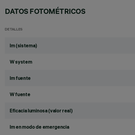
DATOS FOTOMÉTRICOS
DETALLES
lm (sistema)
W system
lm fuente
W fuente
Eficacia luminosa (valor real)
lm en modo de emergencia