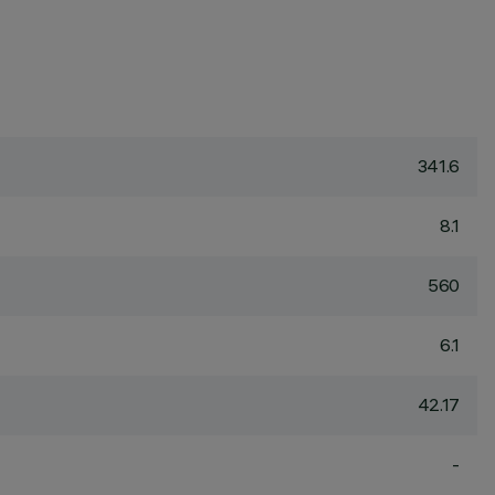
341.6
8.1
560
6.1
42.17
-