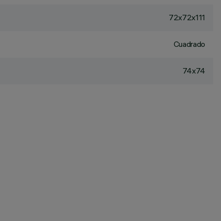
72x72x111
Cuadrado
74x74