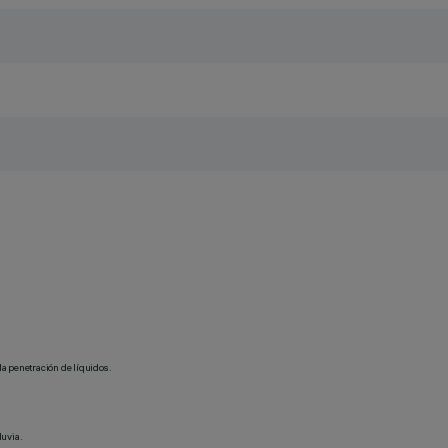
la penetración de líquidos.
luvia.