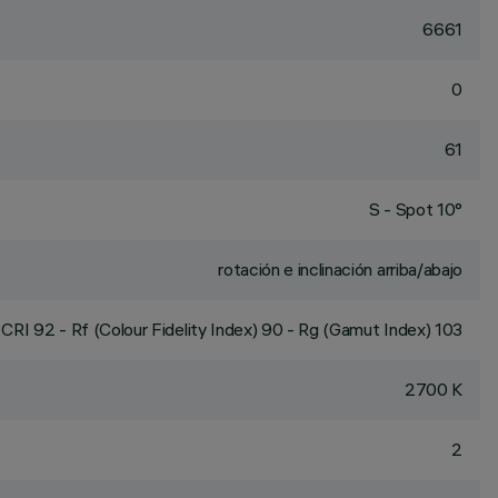
6661
0
61
S - Spot 10°
rotación e inclinación arriba/abajo
CRI
92
- Rf (Colour Fidelity Index) 90 - Rg (Gamut Index) 103
2700 K
2