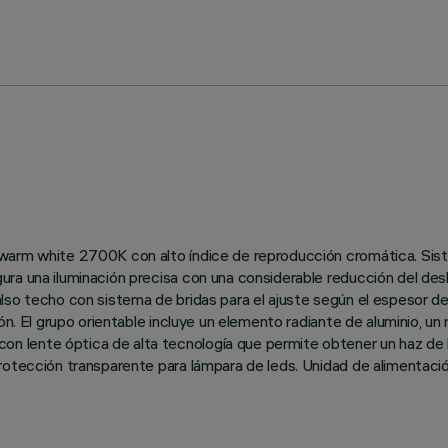
arm white 2700K con alto índice de reproducción cromática. Sistema
ura una iluminación precisa con una considerable reducción del de
so techo con sistema de bridas para el ajuste según el espesor de 
ón. El grupo orientable incluye un elemento radiante de aluminio, un
lente óptica de alta tecnología que permite obtener un haz de luz
protección transparente para lámpara de leds. Unidad de alimentac