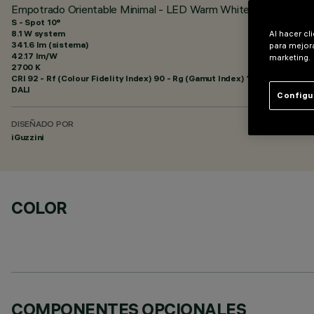
Empotrado Orientable Minimal - LED Warm White - Spot beam
S - Spot 10°
8.1 W system
Al hacer cl
341.6 lm (sistema)
para mejora
42.17 lm/W
marketing.
2700 K
CRI
92
- Rf (Colour Fidelity Index) 90 - Rg (Gamut Index) 103
DALI
Configu
DISEÑADO POR
iGuzzini
COLOR
COMPONENTES OPCIONALES