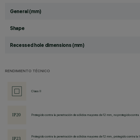
General (mm)
Shape
Recessed hole dimensions (mm)
RENDIMIENTO TÉCNICO
Class II
Protegido contra la penetración de sólidos mayores de 12 mm, no protegido contra 
Protegido contra la penetración de sólidos mayores de 12 mm, protegido contra la l