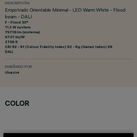
DESCRIPCIÓN
Empotrado Orientable Minimal - LED Warm White - Flood
beam - DALI
F - Flood 30°
11.3 W system
757.16 lm (sistema)
67.01 lm/W
2700 K
CRI
92
- Rf (Colour Fidelity Index) 92 - Rg (Gamut Index) 99
DALI
DISEÑADO POR
iGuzzini
COLOR