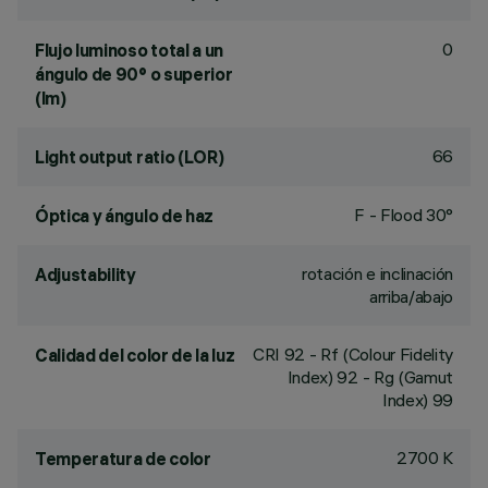
0
Flujo luminoso total a un
ángulo de 90° o superior
(lm)
66
Light output ratio (LOR)
F - Flood 30°
Óptica y ángulo de haz
rotación e inclinación
Adjustability
arriba/abajo
CRI
92
- Rf (Colour Fidelity
Calidad del color de la luz
Index) 92 - Rg (Gamut
Index) 99
2700 K
Temperatura de color