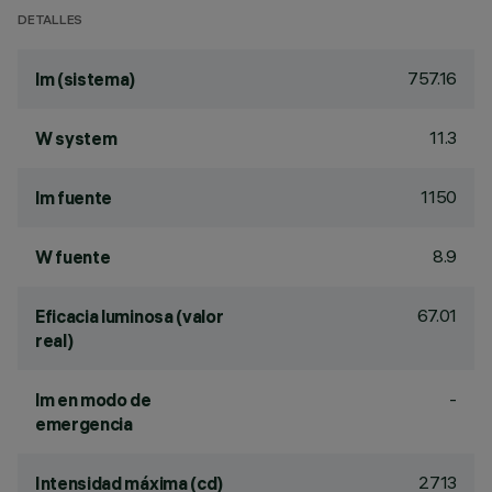
DETALLES
757.16
lm (sistema)
11.3
W system
1150
lm fuente
8.9
W fuente
67.01
Eficacia luminosa (valor
real)
-
lm en modo de
emergencia
2713
Intensidad máxima (cd)