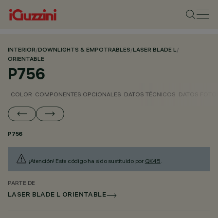
INTERIOR
/
DOWNLIGHTS & EMPOTRABLES
/
LASER BLADE L
/
ORIENTABLE
P756
COLOR
COMPONENTES OPCIONALES
DATOS TÉCNICOS
DATOS FOTO
P756
¡Atención! Este código ha sido sustituido por
QK45
.
PARTE DE
LASER BLADE L ORIENTABLE