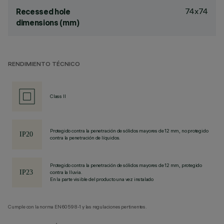
74x74
Recessed hole
dimensions (mm)
RENDIMIENTO TÉCNICO
Class II
Protegido contra la penetración de sólidos mayores de 12 mm, no protegido
contra la penetración de líquidos.
Protegido contra la penetración de sólidos mayores de 12 mm, protegido
contra la lluvia.
En la parte visible del producto una vez instalado
Cumple con la norma EN60598-1 y las regulaciones pertinentes.