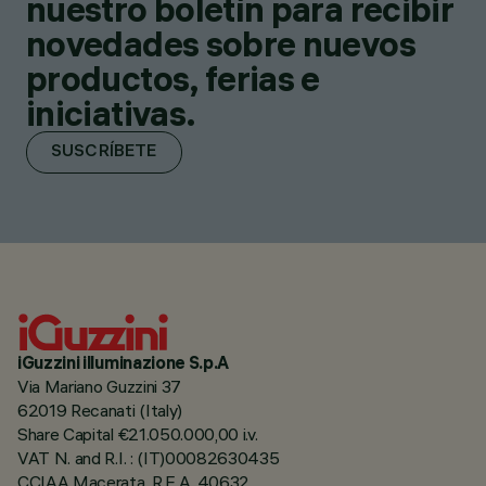
nuestro boletín para recibir
novedades sobre nuevos
productos, ferias e
iniciativas.
SUSCRÍBETE
iGuzzini illuminazione S.p.A
Via Mariano Guzzini 37
62019 Recanati (Italy)
Share Capital €21.050.000,00 i.v.
VAT N. and R.I. : (IT)00082630435
CCIAA Macerata, R.E.A. 40632