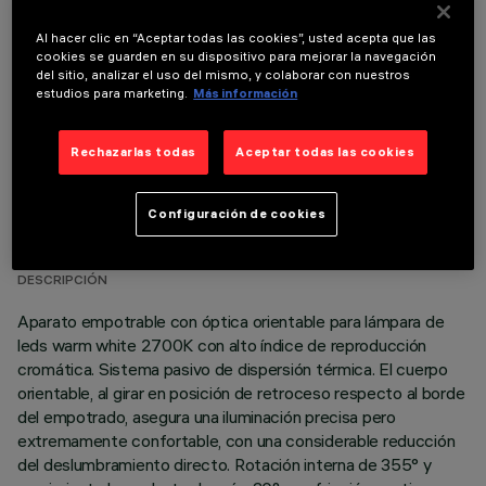
COMPONENTES OPCIONALES
Al hacer clic en “Aceptar todas las cookies”, usted acepta que las
cookies se guarden en su dispositivo para mejorar la navegación
del sitio, analizar el uso del mismo, y colaborar con nuestros
estudios para marketing.
Más información
Rechazarlas todas
Aceptar todas las cookies
DATOS TÉCNICOS
Configuración de cookies
ÚLTIMA ACTUALIZACIÓN: 01/08/2026
DESCRIPCIÓN
Aparato empotrable con óptica orientable para lámpara de
leds warm white 2700K con alto índice de reproducción
cromática. Sistema pasivo de dispersión térmica. El cuerpo
orientable, al girar en posición de retroceso respecto al borde
del empotrado, asegura una iluminación precisa pero
extremamente confortable, con una considerable reducción
del deslumbramiento directo. Rotación interna de 355° y