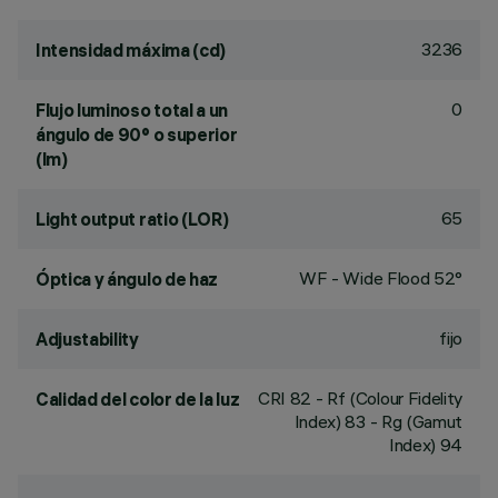
3236
Intensidad máxima (cd)
0
Flujo luminoso total a un
ángulo de 90° o superior
(lm)
65
Light output ratio (LOR)
WF - Wide Flood 52°
Óptica y ángulo de haz
fijo
Adjustability
CRI
82
- Rf (Colour Fidelity
Calidad del color de la luz
Index) 83 - Rg (Gamut
Index) 94