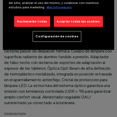
del sitio, analizar el uso del mismo, y colaborar con nuestros
DATOS TÉCNICOS
estudios para marketing.
Más información
ÚLTIMA ACTUALIZACIÓN: 01/08/2026
Rechazarlas todas
Aceptar todas las cookies
DESCRIPCIÓN
Configuración de cookies
Luminaria empotrable de óptica orientable fija para lámpara
LED Neutral White. Versión a ras de techo (sin marco).
Sistema pasivo de disipación térmica. Cuerpo de lámpara con
superficie radiante de aluminio fundido a presión. Adaptador
de falso techo con sistema de soportes de adaptación al
espesor de los tableros. Óptica Opti Beam de alta definición
de termoplástico metalizado, integrada en posición retrasada
en el apantallamiento antireflejo. Cristal de protección para
lámpara LED. La estructura del sistema óptico garantiza una
emisión con luminancia controlada (UGR < 19) para garantizar
amplio confort visual. Alimentador regulable DALI
suministrado ya conectado a la luminaria.
DIMENSIONES