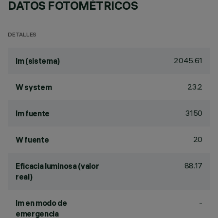
DATOS FOTOMÉTRICOS
DETALLES
2045.61
lm (sistema)
23.2
W system
3150
lm fuente
20
W fuente
88.17
Eficacia luminosa (valor
real)
-
lm en modo de
emergencia