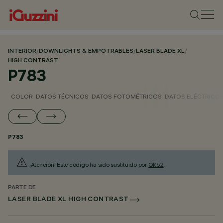
INTERIOR
/
DOWNLIGHTS & EMPOTRABLES
/
LASER BLADE XL
/
HIGH CONTRAST
P783
COLOR
DATOS TÉCNICOS
DATOS FOTOMÉTRICOS
DATOS ELÉCTRICO
P783
¡Atención! Este código ha sido sustituido por
QK52
.
PARTE DE
LASER BLADE XL HIGH CONTRAST