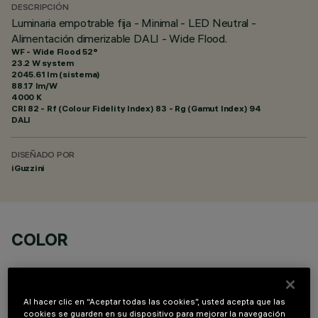
DESCRIPCIÓN
Luminaria empotrable fija - Minimal - LED Neutral -
Alimentación dimerizable DALI - Wide Flood.
WF - Wide Flood 52°
23.2 W system
2045.61 lm (sistema)
88.17 lm/W
4000 K
CRI
82
- Rf (Colour Fidelity Index) 83 - Rg (Gamut Index) 94
DALI
DISEÑADO POR
iGuzzini
COLOR
Al hacer clic en “Aceptar todas las cookies”, usted acepta que las
cookies se guarden en su dispositivo para mejorar la navegación