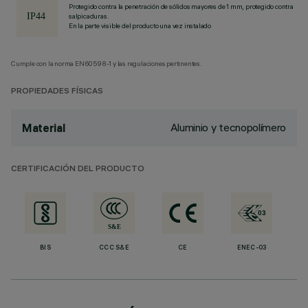
Protegido contra la penetración de sólidos mayores de 1 mm, protegido contra
salpicaduras.
En la parte visible del producto una vez instalado
Cumple con la norma EN60598-1 y las regulaciones pertinentes.
PROPIEDADES FÍSICAS
Aluminio y tecnopolímero
Material
CERTIFICACIÓN DEL PRODUCTO
BIS
CCC S&E
CE
ENEC-03