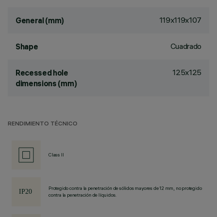
119x119x107
General (mm)
Cuadrado
Shape
125x125
Recessed hole
dimensions (mm)
RENDIMIENTO TÉCNICO
Class II
Protegido contra la penetración de sólidos mayores de 12 mm, no protegido
contra la penetración de líquidos.