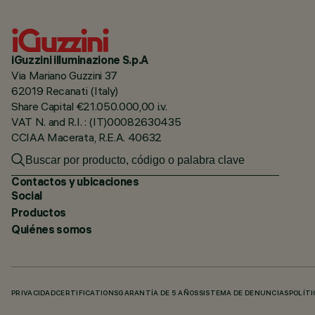
iGuzzini illuminazione S.p.A
Via Mariano Guzzini 37
62019 Recanati (Italy)
Share Capital €21.050.000,00 i.v.
VAT N. and R.I. : (IT)00082630435
CCIAA Macerata, R.E.A. 40632
Contactos y ubicaciones
Social
Productos
Quiénes somos
PRIVACIDAD
CERTIFICATIONS
GARANTÍA DE 5 AÑOS
SISTEMA DE DENUNCIAS
POLÍTI