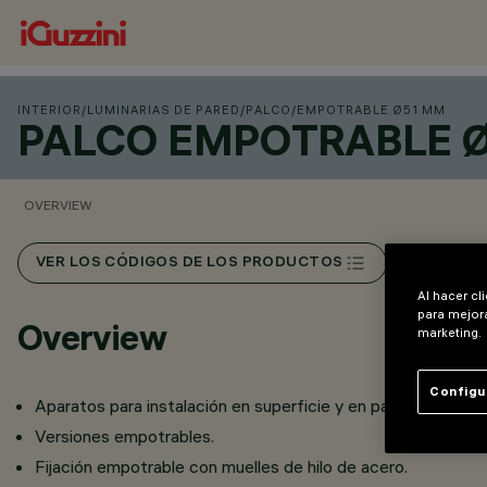
INTERIOR
/
LUMINARIAS DE PARED
/
PALCO
/
EMPOTRABLE Ø51 MM
PALCO EMPOTRABLE 
OVERVIEW
VER LOS CÓDIGOS DE LOS PRODUCTOS
Al hacer cl
para mejora
Overview
marketing.
Configu
Aparatos para instalación en superficie y en pared.
Versiones empotrables.
Fijación empotrable con muelles de hilo de acero.