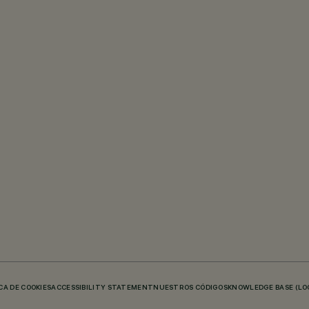
CA DE COOKIES
ACCESSIBILITY STATEMENT
NUESTROS CÓDIGOS
KNOWLEDGE BASE (LO