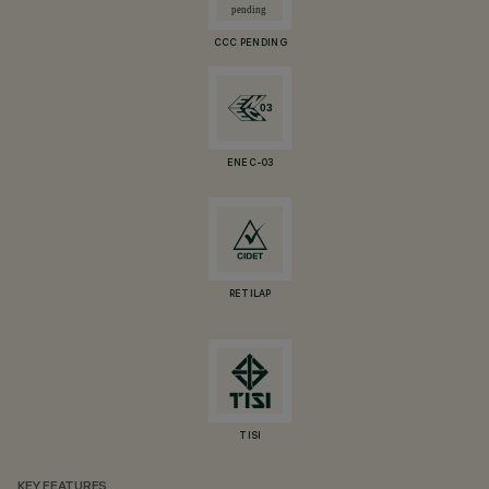
CCC PENDING
ENEC-03
RETILAP
TISI
KEY FEATURES