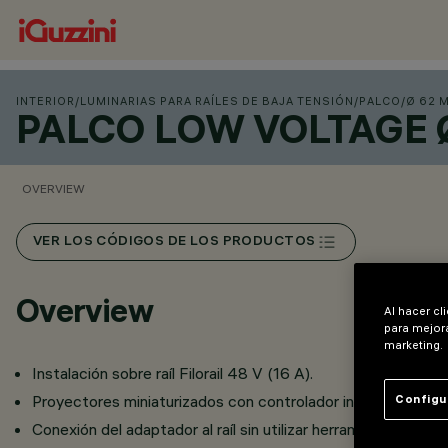
INTERIOR
/
LUMINARIAS PARA RAÍLES DE BAJA TENSIÓN
/
PALCO
/
Ø 62 
PALCO LOW VOLTAGE Ø
OVERVIEW
VER LOS CÓDIGOS DE LOS PRODUCTOS
Overview
Al hacer cl
para mejora
marketing.
Instalación sobre raíl Filorail 48 V (16 A).
Proyectores miniaturizados con controlador integrado en el
Configu
Conexión del adaptador al raíl sin utilizar herramientas.