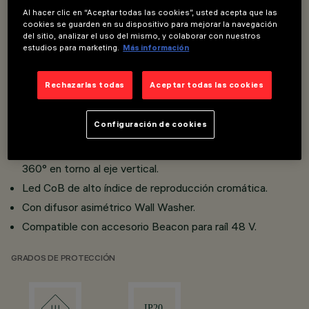
Wall Washer.
Al hacer clic en “Aceptar todas las cookies”, usted acepta que las
cookies se guarden en su dispositivo para mejorar la navegación
Instalación en raíl Bajo voltaje (48 V).
del sitio, analizar el uso del mismo, y colaborar con nuestros
estudios para marketing.
Más información
Proyector con convertidor DC/DC integrado en el
adaptador.
Rechazarlas todas
Aceptar todas las cookies
Conexión adaptador - raíl con sistema de acoplamiento
rápido.
Configuración de cookies
Cuerpo de proyector de aluminio fundido a presión.
Inclinación de 90° en el plano horizontal y rotación de
360° en torno al eje vertical.
Led CoB de alto índice de reproducción cromática.
Con difusor asimétrico Wall Washer.
Compatible con accesorio Beacon para raíl 48 V.
GRADOS DE PROTECCIÓN