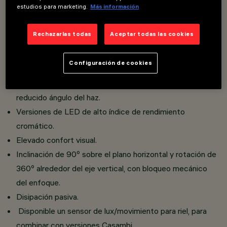
estudios para marketing.
Más información
Posibilidad de instalación de hasta tres accesorios
planos y uno exterior en el mismo cuerpo de iluminación
Rechazarlas todas
Aceptar todas las cookies
Instalación con raíl trifásico y de superficie sobre base.
Realizado en aluminio fundido a presión y material
Configuración de cookies
termoplástico.
Opti Beam Lens de elevada eficiencia luminosa y
reducido ángulo del haz.
Versiones de LED de alto índice de rendimiento
cromático.
Elevado confort visual.
Inclinación de 90º sobre el plano horizontal y rotación de
360º alrededor del eje vertical, con bloqueo mecánico
del enfoque.
Disipación pasiva.
Disponible un sensor de lux/movimiento para riel, para
combinar con versiones Casambi.