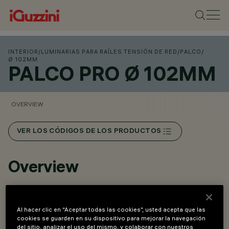
INTERIOR
/
LUMINARIAS PARA RAÍLES TENSIÓN DE RED
/
PALCO
/
Ø 102MM
PALCO PRO Ø 102MM
OVERVIEW
VER LOS CÓDIGOS DE LOS PRODUCTOS
Overview
Un innovador sistema Push&Go que facilita y agiliza el
Al hacer clic en “Aceptar todas las cookies”, usted acepta que las
cambio de los refractores y los accesorios, in situ y de
cookies se guarden en su dispositivo para mejorar la navegación
manera segura.
del sitio, analizar el uso del mismo, y colaborar con nuestros