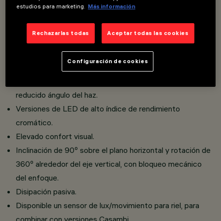
estudios para marketing.
Más información
Posibilidad de instalación de hasta tres accesorios
planos y uno exterior en el mismo cuerpo de iluminación.
Rechazarlas todas
Aceptar todas las cookies
Instalación con raíl trifásico y de superficie sobre base.
Realizado en aluminio fundido a presión y material
Configuración de cookies
termoplástico.
Opti Beam Lens de elevada eficiencia luminosa y
reducido ángulo del haz.
Versiones de LED de alto índice de rendimiento
cromático.
Elevado confort visual.
Inclinación de 90º sobre el plano horizontal y rotación de
360º alrededor del eje vertical, con bloqueo mecánico
del enfoque.
Disipación pasiva.
Disponible un sensor de lux/movimiento para riel, para
combinar con versiones Casambi.