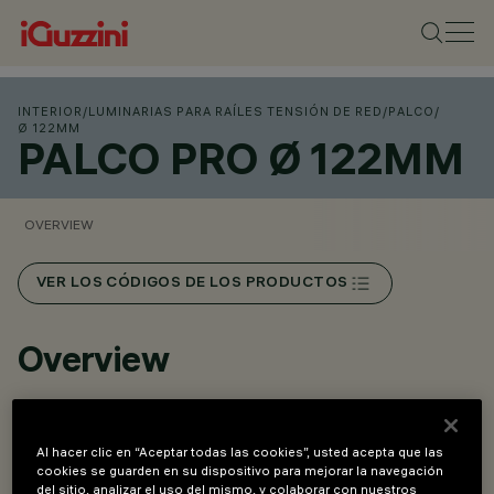
INTERIOR
/
LUMINARIAS PARA RAÍLES TENSIÓN DE RED
/
PALCO
/
Ø 122MM
PALCO PRO Ø 122MM
OVERVIEW
VER LOS CÓDIGOS DE LOS PRODUCTOS
Overview
Un innovador sistema Push&Go que facilita y agiliza el
Al hacer clic en “Aceptar todas las cookies”, usted acepta que las
cambio de los refractores y los accesorios, in situ y de
cookies se guarden en su dispositivo para mejorar la navegación
manera segura.
del sitio, analizar el uso del mismo, y colaborar con nuestros