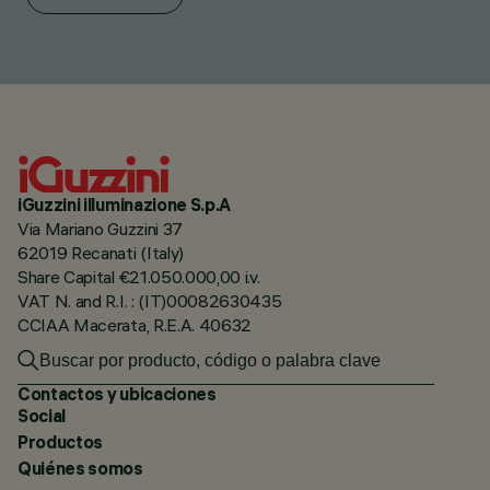
iGuzzini illuminazione S.p.A
Via Mariano Guzzini 37
62019 Recanati (Italy)
Share Capital €21.050.000,00 i.v.
VAT N. and R.I. : (IT)00082630435
CCIAA Macerata, R.E.A. 40632
Contactos y ubicaciones
Social
Productos
Quiénes somos