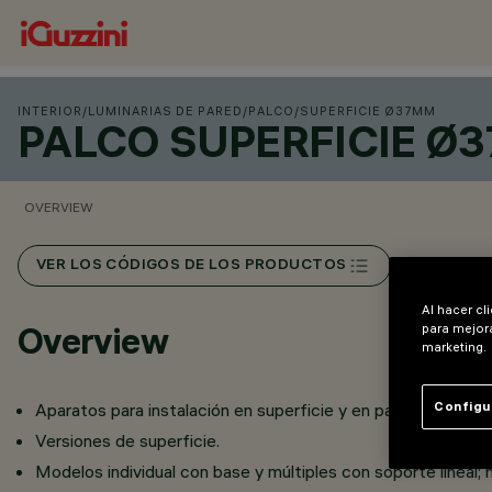
INTERIOR
/
LUMINARIAS DE PARED
/
PALCO
/
SUPERFICIE Ø37MM
PALCO SUPERFICIE Ø
OVERVIEW
VER LOS CÓDIGOS DE LOS PRODUCTOS
Al hacer cl
Overview
para mejora
marketing.
Aparatos para instalación en superficie y en pared.
Configu
​Versiones de superficie.
Modelos individual con base y múltiples con soporte lineal; 