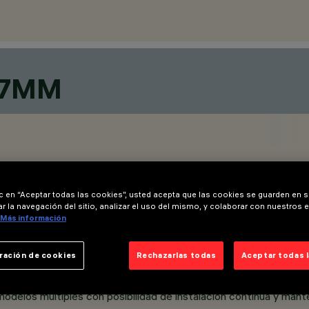
37MM
ic en “Aceptar todas las cookies”, usted acepta que las cookies se guarden en s
r la navegación del sitio, analizar el uso del mismo, y colaborar con nuestros 
Más información
ración de cookies
Rechazarlas todas
Aceptar todas 
modelos múltiples con posibilidad de instalación continua y mant