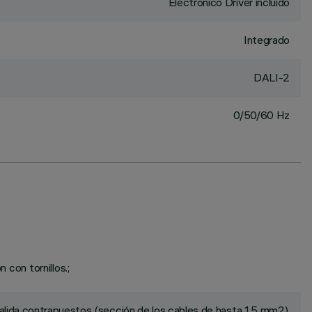
Electrónico Driver incluido
Integrado
DALI-2
0/50/60 Hz
 con tornillos.;
alida contrapuestos (sección de los cables de hasta 1.5 mm2).