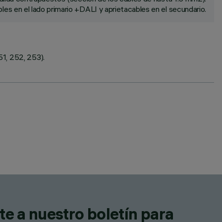
les en el lado primario +DALI y aprietacables en el secundario.
1, 252, 253).
te a nuestro boletín para