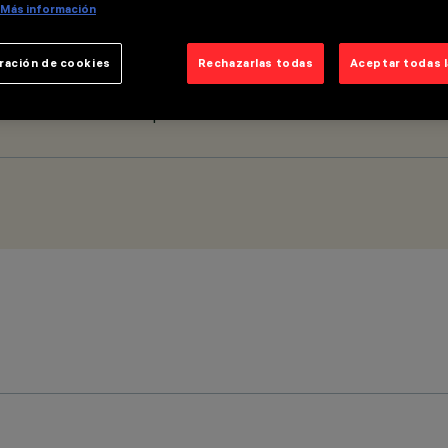
Más información
ración de cookies
Rechazarlas todas
Aceptar todas 
out = 48 Vcc - Sólo para luminarias Libera