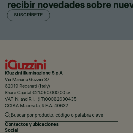
recibir novedades sobre nuevo
SUSCRÍBETE
iGuzzini illuminazione S.p.A
Via Mariano Guzzini 37
62019 Recanati (Italy)
Share Capital €21.050.000,00 i.v.
VAT N. and R.I. : (IT)00082630435
CCIAA Macerata, R.E.A. 40632
Contactos y ubicaciones
Social