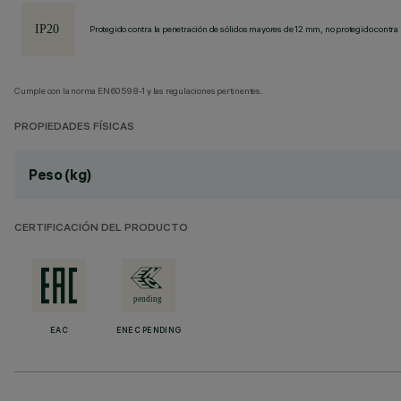
Protegido contra la penetración de sólidos mayores de 12 mm, no protegido contra 
Cumple con la norma EN60598-1 y las regulaciones pertinentes.
PROPIEDADES FÍSICAS
Peso (kg)
CERTIFICACIÓN DEL PRODUCTO
EAC
ENEC PENDING