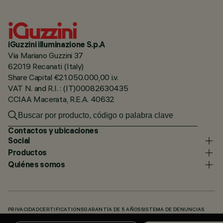
iGuzzini illuminazione S.p.A
Via Mariano Guzzini 37
62019 Recanati (Italy)
Share Capital €21.050.000,00 i.v.
VAT N. and R.I. : (IT)00082630435
CCIAA Macerata, R.E.A. 40632
Contactos y ubicaciones
Social
Productos
Quiénes somos
PRIVACIDAD
CERTIFICATIONS
GARANTÍA DE 5 AÑOS
SISTEMA DE DENUNCIAS
POLÍTICA DE COOKIES
ACCESSIBILITY STATEMENT
NUESTROS CÓDIGOS