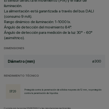
El sensor detecta el movimiento (PIR) y el valor de
iluminación.
La alimentación está garantizada a través del bus DALI
(consumo 9 mA).
Rango dinámico de iluminación: 1-1000 lx.
Ángulo de detección del movimiento 84°.
Ángulo de detección para medición de la luz 30° - 60°
(asimétrico).
DIMENSIONES
ø300
Diámetro (mm)
RENDIMIENTO TÉCNICO
Protegido contra la penetración de sólidos mayores de 12 mm, no protegido
contra la penetración de líquidos.
Cumple con la norma EN60598-1 y las regulaciones pertinentes.