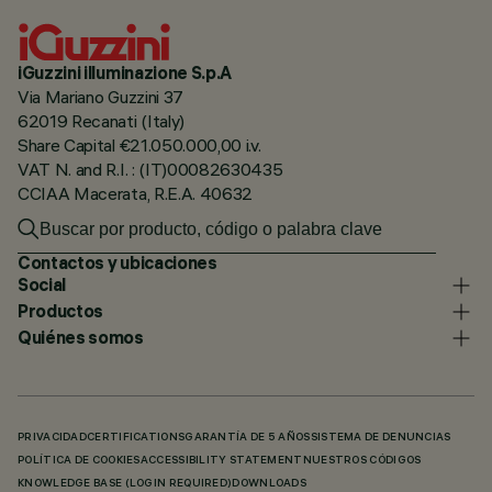
iGuzzini illuminazione S.p.A
Via Mariano Guzzini 37
62019 Recanati (Italy)
Share Capital €21.050.000,00 i.v.
VAT N. and R.I. : (IT)00082630435
CCIAA Macerata, R.E.A. 40632
Contactos y ubicaciones
Social
Productos
Quiénes somos
PRIVACIDAD
CERTIFICATIONS
GARANTÍA DE 5 AÑOS
SISTEMA DE DENUNCIAS
POLÍTICA DE COOKIES
ACCESSIBILITY STATEMENT
NUESTROS CÓDIGOS
KNOWLEDGE BASE (LOGIN REQUIRED)
DOWNLOADS