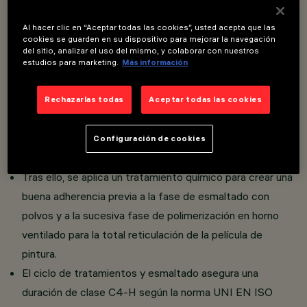
Overview
Al hacer clic en “Aceptar todas las cookies”, usted acepta que las
cookies se guarden en su dispositivo para mejorar la navegación
del sitio, analizar el uso del mismo, y colaborar con nuestros
Postes de acero EN10025- S235JR galvanizado en
estudios para marketing.
Más información
caliente 70 micras de conformidad con la norma UNI EN
ISO 1461 (EN40-5).
Rechazarlas todas
Aceptar todas las cookies
Los postes se someten a un proceso de galvanizado en
caliente, con pretratamiento sucesivo para eliminar los
Configuración de cookies
elementos orgánicos contaminantes.
Tras ello, se aplica un tratamiento químico para crear una
buena adherencia previa a la fase de esmaltado con
polvos y a la sucesiva fase de polimerización en horno
ventilado para la total reticulación de la película de
pintura.
El ciclo de tratamientos y esmaltado asegura una
duración de clase C4-H según la norma UNI EN ISO