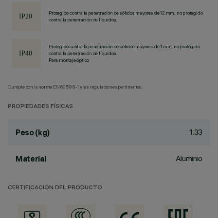
Protegido contra la penetración de sólidos mayores de 12 mm, no protegido
contra la penetración de líquidos.
Protegido contra la penetración de sólidos mayores de 1 mm, no protegido
contra la penetración de líquidos.
Para montaje óptico
Cumple con la norma EN60598-1 y las regulaciones pertinentes.
PROPIEDADES FÍSICAS
1.33
Peso (kg)
Aluminio
Material
CERTIFICACIÓN DEL PRODUCTO