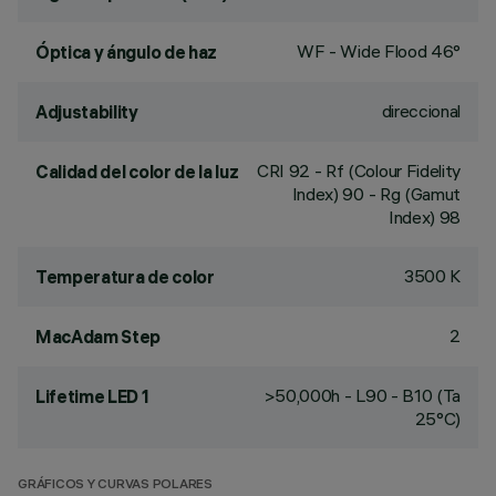
WF - Wide Flood 46°
Óptica y ángulo de haz
direccional
Adjustability
CRI
92
- Rf (Colour Fidelity
Calidad del color de la luz
Index) 90 - Rg (Gamut
Index) 98
3500 K
Temperatura de color
2
MacAdam Step
>50,000h - L90 - B10 (Ta
Lifetime LED 1
25°C)
GRÁFICOS Y CURVAS POLARES