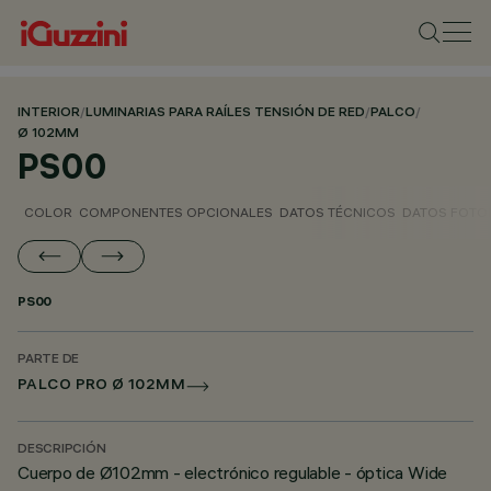
INTERIOR
/
LUMINARIAS PARA RAÍLES TENSIÓN DE RED
/
PALCO
/
Ø 102MM
PS00
COLOR
COMPONENTES OPCIONALES
DATOS TÉCNICOS
DATOS FOTO
PS00
PARTE DE
PALCO PRO Ø 102MM
DESCRIPCIÓN
Cuerpo de Ø102mm - electrónico regulable - óptica Wide