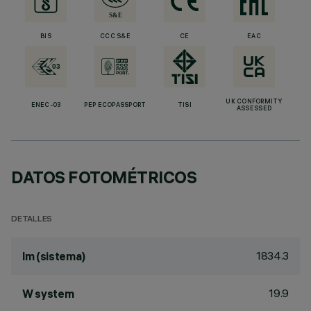
BIS
CCC S&E
CE
EAC
UK CONFORMITY
ENEC-03
PEP ECOPASSPORT
TISI
ASSESSED
DATOS FOTOMÉTRICOS
DETALLES
1834.3
lm (sistema)
19.9
W system