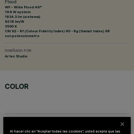
Flood
WF - Wide Flood 46°
19.9 W system
1834.3 lm (sistema)
92.18 lm/W
3500 K
CRI
92
- Rf (Colour Fidelity Index) 90 - Rg (Gamut Index) 98
con potenciómetro
DISEÑADO POR
Artec Studio
COLOR
COMPONENTES OPCIONALES
Al hacer clic en “Aceptar todas las cookies”, usted acepta que las