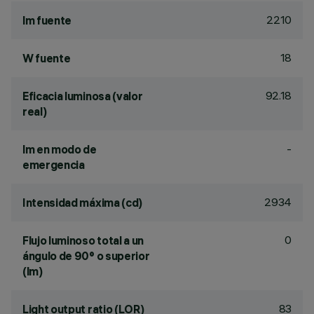
2210
lm fuente
18
W fuente
92.18
Eficacia luminosa (valor
real)
-
lm en modo de
emergencia
2934
Intensidad máxima (cd)
0
Flujo luminoso total a un
ángulo de 90° o superior
(lm)
83
Light output ratio (LOR)