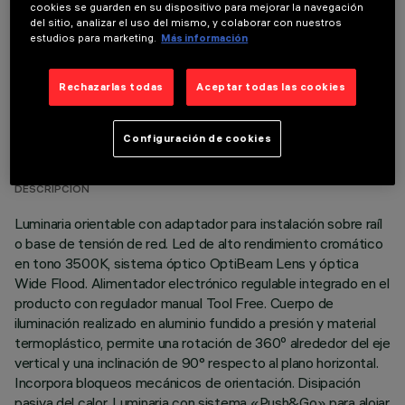
cookies se guarden en su dispositivo para mejorar la navegación
del sitio, analizar el uso del mismo, y colaborar con nuestros
estudios para marketing.
Más información
Rechazarlas todas
Aceptar todas las cookies
DATOS TÉCNICOS
Configuración de cookies
ÚLTIMA ACTUALIZACIÓN: 05/08/2026
DESCRIPCIÓN
Luminaria orientable con adaptador para instalación sobre raíl
o base de tensión de red. Led de alto rendimiento cromático
en tono 3500K, sistema óptico OptiBeam Lens y óptica
Wide Flood. Alimentador electrónico regulable integrado en el
producto con regulador manual Tool Free. Cuerpo de
iluminación realizado en aluminio fundido a presión y material
termoplástico, permite una rotación de 360º alrededor del eje
vertical y una inclinación de 90° respecto al plano horizontal.
Incorpora bloqueos mecánicos de orientación. Disipación
pasiva del calor. Luminaria con sistema «Push&Go» para alojar