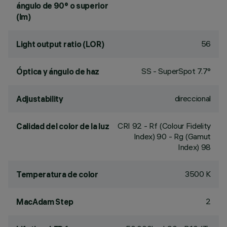
ángulo de 90° o superior
(lm)
56
Light output ratio (LOR)
SS - SuperSpot 7.7°
Óptica y ángulo de haz
direccional
Adjustability
CRI
92
- Rf (Colour Fidelity
Calidad del color de la luz
Index) 90 - Rg (Gamut
Index) 98
3500 K
Temperatura de color
2
MacAdam Step