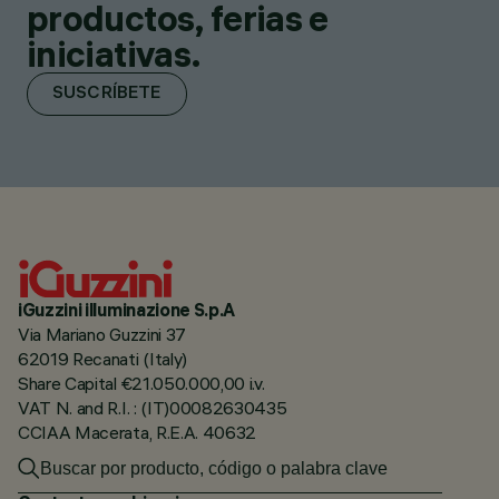
productos, ferias e
iniciativas.
SUSCRÍBETE
iGuzzini illuminazione S.p.A
Via Mariano Guzzini 37
62019 Recanati (Italy)
Share Capital €21.050.000,00 i.v.
VAT N. and R.I. : (IT)00082630435
CCIAA Macerata, R.E.A. 40632