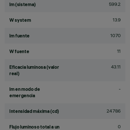
599.2
lm (sistema)
13.9
W system
1070
lm fuente
11
W fuente
43.11
Eficacia luminosa (valor
real)
-
lm en modo de
emergencia
24786
Intensidad máxima (cd)
0
Flujo luminoso total a un