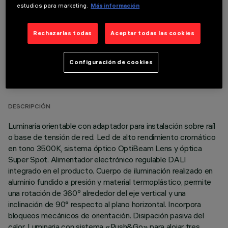
estudios para marketing.
Más información
Rechazarlas todas
Aceptar todas las cookies
Configuración de cookies
DATOS TÉCNICOS
ÚLTIMA ACTUALIZACIÓN: 05/08/2026
DESCRIPCIÓN
Luminaria orientable con adaptador para instalación sobre raíl
o base de tensión de red. Led de alto rendimiento cromático
en tono 3500K, sistema óptico OptiBeam Lens y óptica
Super Spot. Alimentador electrónico regulable DALI
integrado en el producto. Cuerpo de iluminación realizado en
aluminio fundido a presión y material termoplástico, permite
una rotación de 360º alrededor del eje vertical y una
inclinación de 90° respecto al plano horizontal. Incorpora
bloqueos mecánicos de orientación. Disipación pasiva del
calor. Luminaria con sistema «Push&Go» para alojar tres