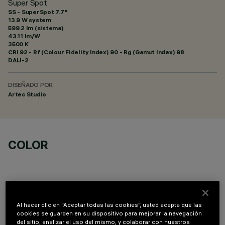
Super Spot
SS - SuperSpot 7.7°
13.9 W system
599.2 lm (sistema)
43.11 lm/W
3500 K
CRI
92
- Rf (Colour Fidelity Index) 90 - Rg (Gamut Index) 98
DALI-2
DISEÑADO POR
Artec Studio
COLOR
Al hacer clic en “Aceptar todas las cookies”, usted acepta que las
cookies se guarden en su dispositivo para mejorar la navegación
COMPONENTES OPCIONALES
del sitio, analizar el uso del mismo, y colaborar con nuestros