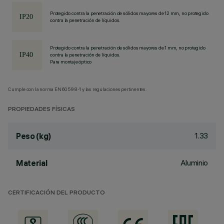
Protegido contra la penetración de sólidos mayores de 12 mm, no protegido
contra la penetración de líquidos.
Protegido contra la penetración de sólidos mayores de 1 mm, no protegido
contra la penetración de líquidos.
Para montaje óptico
Cumple con la norma EN60598-1 y las regulaciones pertinentes.
PROPIEDADES FÍSICAS
1.33
Peso (kg)
Aluminio
Material
CERTIFICACIÓN DEL PRODUCTO