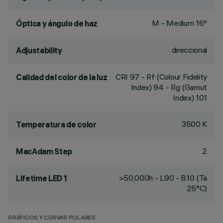
M - Medium 16°
Óptica y ángulo de haz
direccional
Adjustability
CRI
97
- Rf (Colour Fidelity
Calidad del color de la luz
Index) 94 - Rg (Gamut
Index) 101
3500 K
Temperatura de color
2
MacAdam Step
>50,000h - L90 - B10 (Ta
Lifetime LED 1
25°C)
GRÁFICOS Y CURVAS POLARES