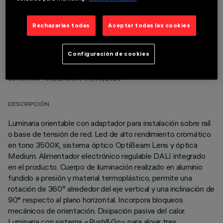
Rechazarlas todas
Aceptar todas las cookies
Configuración de cookies
DATOS TÉCNICOS
ÚLTIMA ACTUALIZACIÓN: 05/08/2026
DESCRIPCIÓN
Luminaria orientable con adaptador para instalación sobre raíl
o base de tensión de red. Led de alto rendimiento cromático
en tono 3500K, sistema óptico OptiBeam Lens y óptica
Medium. Alimentador electrónico regulable DALI integrado
en el producto. Cuerpo de iluminación realizado en aluminio
fundido a presión y material termoplástico, permite una
rotación de 360º alrededor del eje vertical y una inclinación de
90° respecto al plano horizontal. Incorpora bloqueos
mecánicos de orientación. Disipación pasiva del calor.
Luminaria con sistema «Push&Go» para alojar tres