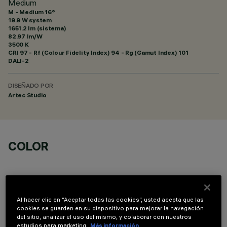
Medium
M - Medium 16°
19.9 W system
1651.2 lm (sistema)
82.97 lm/W
3500 K
CRI
97
- Rf (Colour Fidelity Index) 94 - Rg (Gamut Index) 101
DALI-2
DISEÑADO POR
Artec Studio
COLOR
Al hacer clic en “Aceptar todas las cookies”, usted acepta que las
cookies se guarden en su dispositivo para mejorar la navegación
COMPONENTES OPCIONALES
del sitio, analizar el uso del mismo, y colaborar con nuestros
estudios para marketing.
Más información