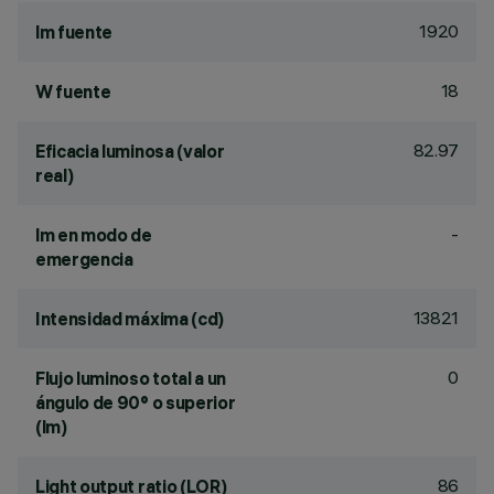
1920
lm fuente
18
W fuente
82.97
Eficacia luminosa (valor
real)
-
lm en modo de
emergencia
13821
Intensidad máxima (cd)
0
Flujo luminoso total a un
ángulo de 90° o superior
(lm)
86
Light output ratio (LOR)