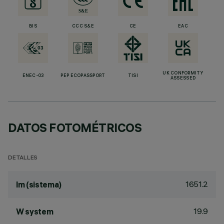
BIS
CCC S&E
CE
EAC
UK CONFORMITY
ENEC-03
PEP ECOPASSPORT
TISI
ASSESSED
DATOS FOTOMÉTRICOS
DETALLES
1651.2
lm (sistema)
19.9
W system