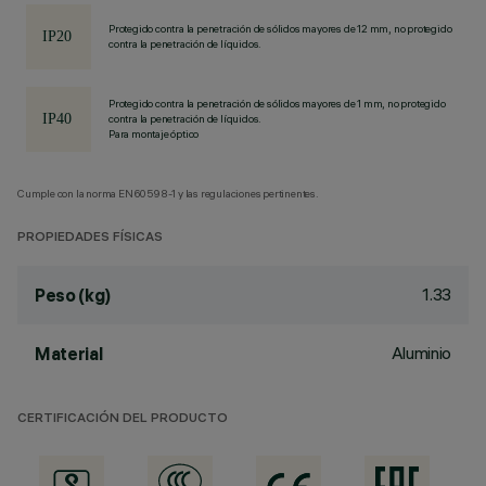
Protegido contra la penetración de sólidos mayores de 12 mm, no protegido
contra la penetración de líquidos.
Protegido contra la penetración de sólidos mayores de 1 mm, no protegido
contra la penetración de líquidos.
Para montaje óptico
Cumple con la norma EN60598-1 y las regulaciones pertinentes.
PROPIEDADES FÍSICAS
1.33
Peso (kg)
Aluminio
Material
CERTIFICACIÓN DEL PRODUCTO