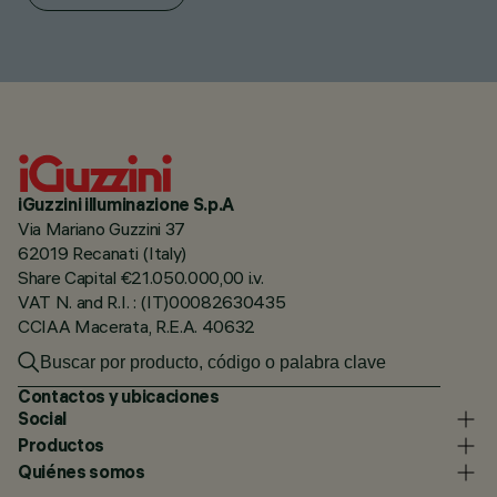
iGuzzini illuminazione S.p.A
Via Mariano Guzzini 37
62019 Recanati (Italy)
Share Capital €21.050.000,00 i.v.
VAT N. and R.I. : (IT)00082630435
CCIAA Macerata, R.E.A. 40632
Contactos y ubicaciones
Social
Productos
Quiénes somos