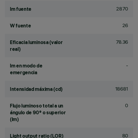
2870
lm fuente
26
W fuente
78.36
Eficacia luminosa (valor
real)
-
lm en modo de
emergencia
18681
Intensidad máxima (cd)
0
Flujo luminoso total a un
ángulo de 90° o superior
(lm)
80
Light output ratio (LOR)