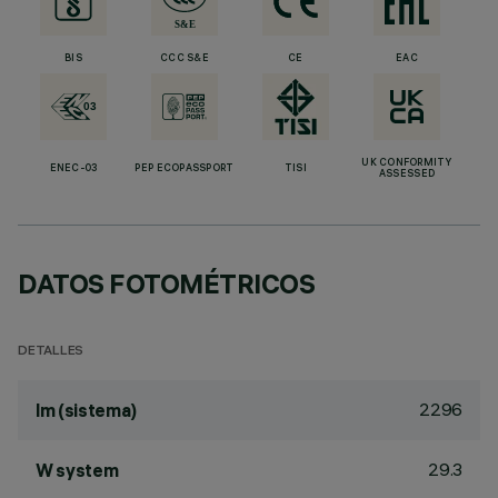
BIS
CCC S&E
CE
EAC
UK CONFORMITY
ENEC-03
PEP ECOPASSPORT
TISI
ASSESSED
DATOS FOTOMÉTRICOS
DETALLES
2296
lm (sistema)
29.3
W system