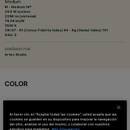
Medium
M - Medium 16°
29.3 W system
2296 lm (sistema)
78.36 lm/W
3500 K
CRI
97
- Rf (Colour Fidelity Index) 94 - Rg (Gamut Index) 101
DALI-2
DISEÑADO POR
Artec Studio
COLOR
Al hacer clic en “Aceptar todas las cookies”, usted acepta que las
cookies se guarden en su dispositivo para mejorar la navegación
COMPONENTES OPCIONALES
del sitio, analizar el uso del mismo, y colaborar con nuestros
estudios para marketing.
Más información