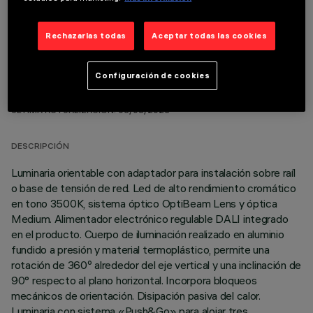
Rechazarlas todas
Aceptar todas las cookies
Configuración de cookies
DATOS TÉCNICOS
ÚLTIMA ACTUALIZACIÓN: 05/08/2026
DESCRIPCIÓN
Luminaria orientable con adaptador para instalación sobre raíl
o base de tensión de red. Led de alto rendimiento cromático
en tono 3500K, sistema óptico OptiBeam Lens y óptica
Medium. Alimentador electrónico regulable DALI integrado
en el producto. Cuerpo de iluminación realizado en aluminio
fundido a presión y material termoplástico, permite una
rotación de 360º alrededor del eje vertical y una inclinación de
90° respecto al plano horizontal. Incorpora bloqueos
mecánicos de orientación. Disipación pasiva del calor.
Luminaria con sistema «Push&Go» para alojar tres