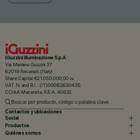
iGuzzini illuminazione S.p.A
Via Mariano Guzzini 37
62019 Recanati (Italy)
Share Capital €21.050.000,00 i.v.
VAT N. and R.I. : (IT)00082630435
CCIAA Macerata, R.E.A. 40632
Contactos y ubicaciones
Social
Productos
Quiénes somos