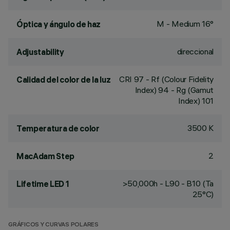
M - Medium 16°
Óptica y ángulo de haz
direccional
Adjustability
CRI
97
- Rf (Colour Fidelity
Calidad del color de la luz
Index) 94 - Rg (Gamut
Index) 101
3500 K
Temperatura de color
2
MacAdam Step
>50,000h - L90 - B10 (Ta
Lifetime LED 1
25°C)
GRÁFICOS Y CURVAS POLARES