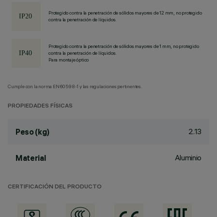
Protegido contra la penetración de sólidos mayores de 12 mm, no protegido
contra la penetración de líquidos.
Protegido contra la penetración de sólidos mayores de 1 mm, no protegido
contra la penetración de líquidos.
Para montaje óptico
Cumple con la norma EN60598-1 y las regulaciones pertinentes.
PROPIEDADES FÍSICAS
2.13
Peso (kg)
Aluminio
Material
CERTIFICACIÓN DEL PRODUCTO