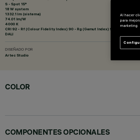
S - Spot 15°
18 W system
1332.1 lm (sistema)
Al hacer cl
74.01 lm/W
para mejora
4000 K
marketing.
CRI
92
- Rf (Colour Fidelity Index) 90 - Rg (Gamut Index) 98
DALI
Configu
DISEÑADO POR
Artec Studio
COLOR
COMPONENTES OPCIONALES