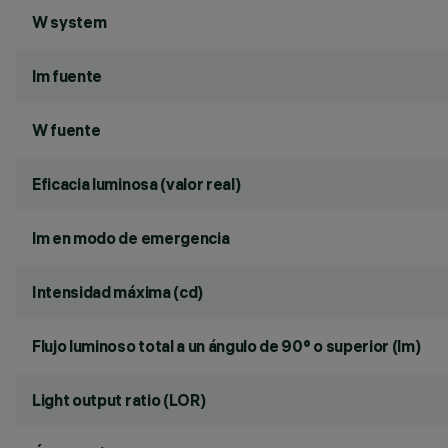
W system
lm fuente
W fuente
Eficacia luminosa (valor real)
lm en modo de emergencia
Intensidad máxima (cd)
Flujo luminoso total a un ángulo de 90° o superior (lm)
Light output ratio (LOR)