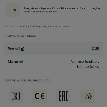
Protegido contra la penetración de sólidos mayores de 12 mm, no protegido
contra la penetración de líquidos.
Cumple con la norma EN60598-1 y las regulaciones pertinentes.
PROPIEDADES FÍSICAS
0.35
Peso (kg)
Aluminio fundido y
Material
termoplástico
CERTIFICACIÓN DEL PRODUCTO