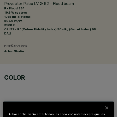
Proyector Palco LV Ø 62 - Flood beam
F - Flood 26°
19.6 W system
1755 lm (sistema)
89.54 lm/W
3500 K
CRI
92
- Rf (Colour Fidelity Index) 90 - Rg (Gamut Index) 98
DALI
DISEÑADO POR
Artec Studio
COLOR
COMPONENTES OPCIONALES
Al hacer clic en “Aceptar todas las cookies”, usted acepta que las