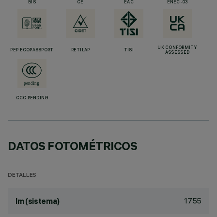
BIS
CE
EAC
ENEC-03
UK CONFORMITY
PEP ECOPASSPORT
RETILAP
TISI
ASSESSED
CCC PENDING
DATOS FOTOMÉTRICOS
DETALLES
1755
lm (sistema)