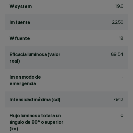
19.6
W system
2250
lm fuente
18
W fuente
89.54
Eficacia luminosa (valor
real)
-
lm en modo de
emergencia
7912
Intensidad máxima (cd)
0
Flujo luminoso total a un
ángulo de 90° o superior
(lm)