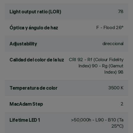
78
Light output ratio (LOR)
F - Flood 26°
Óptica y ángulo de haz
direccional
Adjustability
CRI
92
- Rf (Colour Fidelity
Calidad del color de la luz
Index) 90 - Rg (Gamut
Index) 98
3500 K
Temperatura de color
2
MacAdam Step
>50,000h - L90 - B10 (Ta
Lifetime LED 1
25°C)