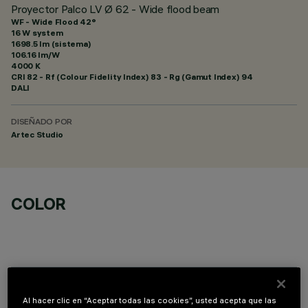
Proyector Palco LV Ø 62 - Wide flood beam
WF - Wide Flood 42°
16 W system
1698.5 lm (sistema)
106.16 lm/W
4000 K
CRI
82
- Rf (Colour Fidelity Index) 83 - Rg (Gamut Index) 94
DALI
DISEÑADO POR
Artec Studio
COLOR
COMPONENTES OPCIONALES
Al hacer clic en “Aceptar todas las cookies”, usted acepta que las