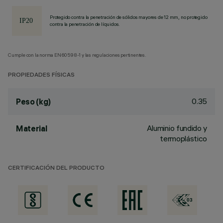
Protegido contra la penetración de sólidos mayores de 12 mm, no protegido
contra la penetración de líquidos.
Cumple con la norma EN60598-1 y las regulaciones pertinentes.
PROPIEDADES FÍSICAS
0.35
Peso (kg)
Aluminio fundido y
Material
termoplástico
CERTIFICACIÓN DEL PRODUCTO