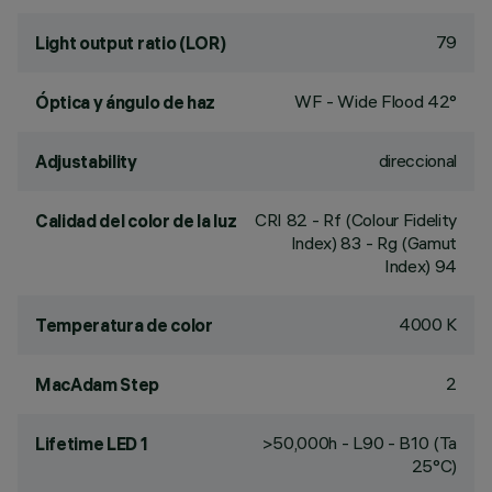
79
Light output ratio (LOR)
WF - Wide Flood 42°
Óptica y ángulo de haz
direccional
Adjustability
CRI
82
- Rf (Colour Fidelity
Calidad del color de la luz
Index) 83 - Rg (Gamut
Index) 94
4000 K
Temperatura de color
2
MacAdam Step
>50,000h - L90 - B10 (Ta
Lifetime LED 1
25°C)