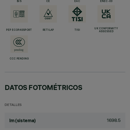
BIS
CE
EAC
ENEC-03
UK CONFORMITY
PEP ECOPASSPORT
RETILAP
TISI
ASSESSED
CCC PENDING
DATOS FOTOMÉTRICOS
DETALLES
1698.5
lm (sistema)