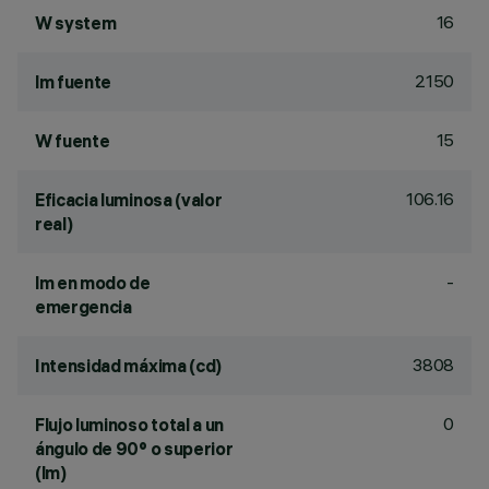
16
W system
2150
lm fuente
15
W fuente
106.16
Eficacia luminosa (valor
real)
-
lm en modo de
emergencia
3808
Intensidad máxima (cd)
0
Flujo luminoso total a un
ángulo de 90° o superior
(lm)