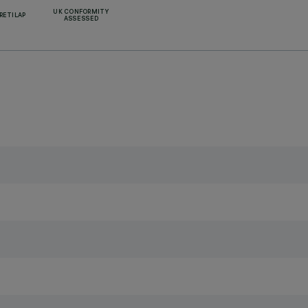
UK CONFORMITY
RETILAP
ASSESSED