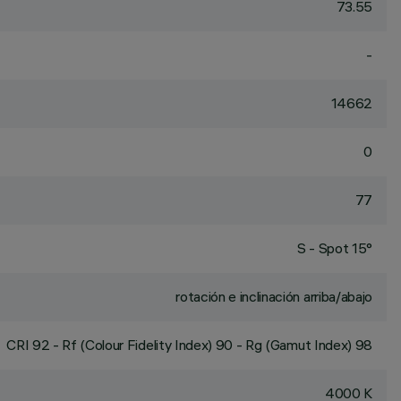
73.55
-
14662
0
77
S - Spot 15°
rotación e inclinación arriba/abajo
CRI
92
- Rf (Colour Fidelity Index) 90 - Rg (Gamut Index) 98
4000 K