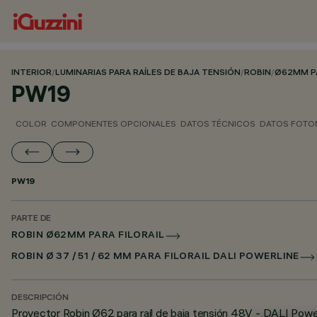
INTERIOR
/
LUMINARIAS PARA RAÍLES DE BAJA TENSIÓN
/
ROBIN
/
Ø62MM PA
PW19
COLOR
COMPONENTES OPCIONALES
DATOS TÉCNICOS
DATOS FOTO
PW19
PARTE DE
ROBIN Ø62MM PARA FILORAIL
ROBIN Ø 37 / 51 / 62 MM PARA FILORAIL DALI POWERLINE
DESCRIPCIÓN
Proyector Robin Ø62 para raíl de baja tensión 48V - DALI Powe