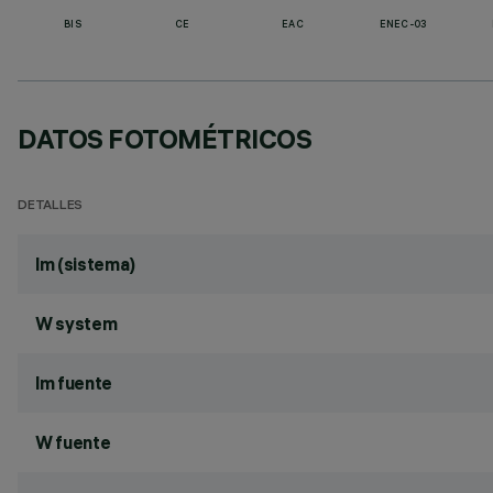
BIS
CE
EAC
ENEC-03
DATOS FOTOMÉTRICOS
DETALLES
lm (sistema)
W system
lm fuente
W fuente