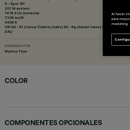
S - Spot 15°
20.1 W system
1478.4 lm (sistema)
Al hacer cl
73.55 lm/W
para mejora
4000 K
marketing.
CRI
92
- Rf (Colour Fidelity Index) 90 - Rg (Gamut Index) 98
DALI
Configu
DISEÑADO POR
Matteo Thun
COLOR
COMPONENTES OPCIONALES