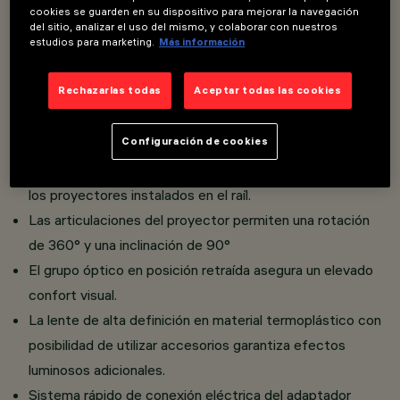
cookies se guarden en su dispositivo para mejorar la navegación
del sitio, analizar el uso del mismo, y colaborar con nuestros
estudios para marketing.
Más información
Proyector orientable miniaturizado con adaptador para
instalación en raíl Filorail 48 V (16 A).
Rechazarlas todas
Aceptar todas las cookies
Realizado en aluminio fundido a presión con sistema de
disipación pasiva.
Configuración de cookies
La tecnología integrada DALI Powerline permite ajustar
por separado la regulación y el encendido de cada uno de
los proyectores instalados en el raíl.
Las articulaciones del proyector permiten una rotación
de 360° y una inclinación de 90°
El grupo óptico en posición retraída asegura un elevado
confort visual.
La lente de alta definición en material termoplástico con
posibilidad de utilizar accesorios garantiza efectos
luminosos adicionales.
Sistema rápido de conexión eléctrica del adaptador