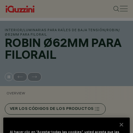
INTERIOR
/
LUMINARIAS PARA RAÍLES DE BAJA TENSIÓN
/
ROBIN
/
Ø62MM PARA FILORAIL
ROBIN Ø62MM PARA
FILORAIL
OVERVIEW
VER LOS CÓDIGOS DE LOS PRODUCTOS
Overview
Al hacer clic en “Aceptar todas las cookies”, usted acepta que las