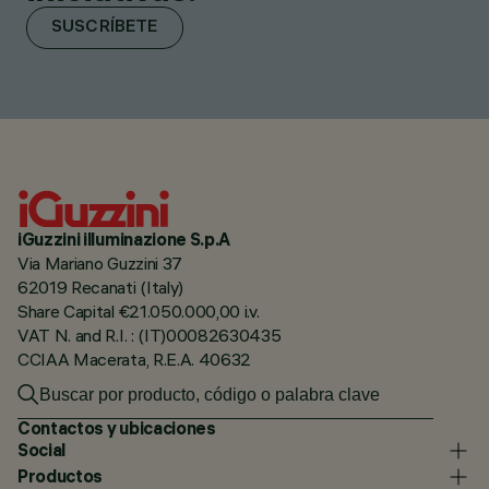
SUSCRÍBETE
iGuzzini illuminazione S.p.A
Via Mariano Guzzini 37
62019 Recanati (Italy)
Share Capital €21.050.000,00 i.v.
VAT N. and R.I. : (IT)00082630435
CCIAA Macerata, R.E.A. 40632
Contactos y ubicaciones
Social
Productos