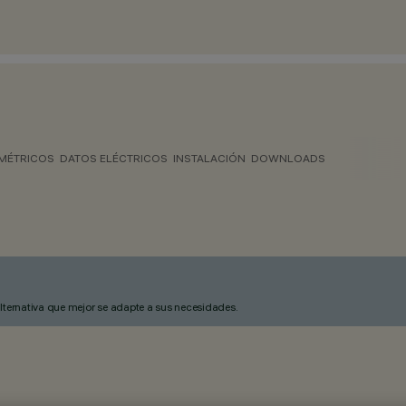
MÉTRICOS
DATOS ELÉCTRICOS
INSTALACIÓN
DOWNLOADS
alternativa que mejor se adapte a sus necesidades.