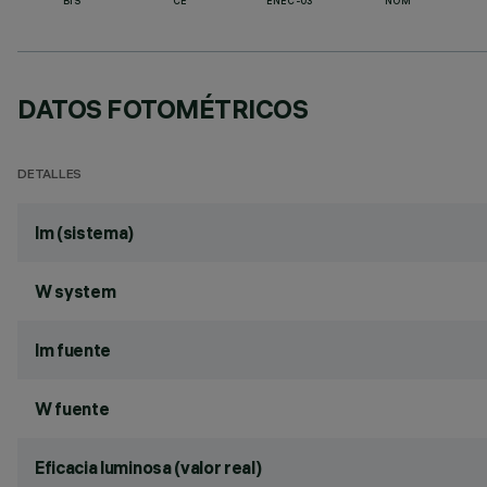
BIS
CE
ENEC-03
NOM
DATOS FOTOMÉTRICOS
DETALLES
lm (sistema)
W system
lm fuente
W fuente
Eficacia luminosa (valor real)