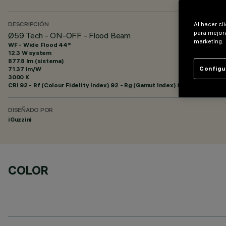
Al hacer cl
DESCRIPCIÓN
para mejora
Ø59 Tech - ON-OFF - Flood Beam
marketing.
WF - Wide Flood 44°
12.3 W system
877.8 lm (sistema)
71.37 lm/W
Configu
3000 K
CRI
92
- Rf (Colour Fidelity Index) 92 - Rg (Gamut Index) 99
DISEÑADO POR
iGuzzini
COLOR