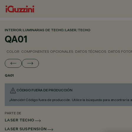
INTERIOR
/
LUMINARIAS DE TECHO
/
LASER
/
TECHO
QA01
COLOR
COMPONENTES OPCIONALES
DATOS TÉCNICOS
DATOS FOTO
QA01
CÓDIGO FUERA DE PRODUCCIÓN
¡Atención! Código fuera de producción. Utilice la búsqueda para encontrar la 
PARTE DE
LASER TECHO
LASER SUSPENSIÓN