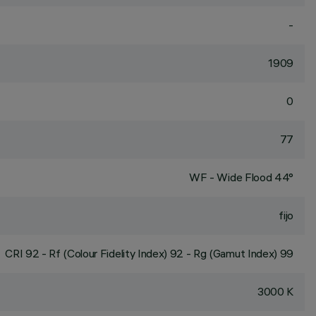
-
1909
0
77
WF - Wide Flood 44°
fijo
CRI
92
- Rf (Colour Fidelity Index) 92 - Rg (Gamut Index) 99
3000 K