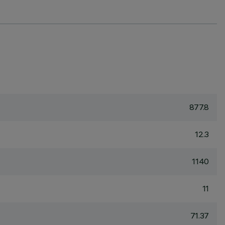
877.8
12.3
1140
11
71.37