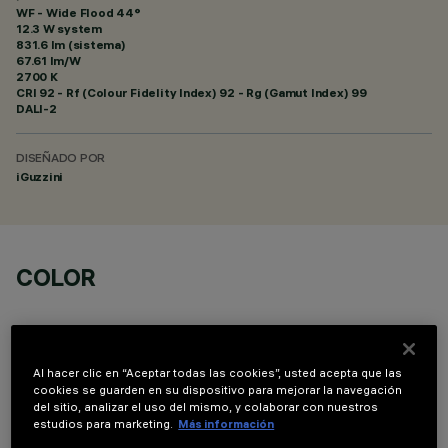
WF - Wide Flood 44°
12.3 W system
831.6 lm (sistema)
67.61 lm/W
2700 K
CRI
92
- Rf (Colour Fidelity Index) 92 - Rg (Gamut Index) 99
DALI-2
DISEÑADO POR
iGuzzini
COLOR
Al hacer clic en “Aceptar todas las cookies”, usted acepta que las
cookies se guarden en su dispositivo para mejorar la navegación
del sitio, analizar el uso del mismo, y colaborar con nuestros
COMPONENTES OPCIONALES
estudios para marketing.
Más información