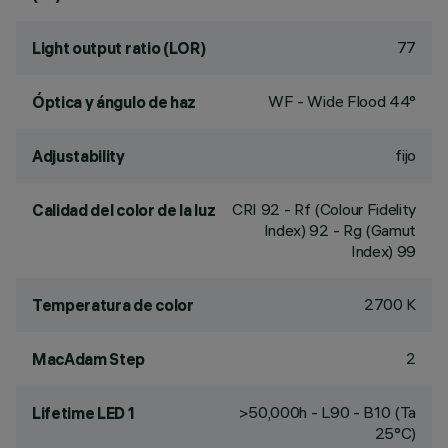
77
Light output ratio (LOR)
WF - Wide Flood 44°
Óptica y ángulo de haz
fijo
Adjustability
CRI
92
- Rf (Colour Fidelity
Calidad del color de la luz
Index) 92 - Rg (Gamut
Index) 99
2700 K
Temperatura de color
2
MacAdam Step
>50,000h - L90 - B10 (Ta
Lifetime LED 1
25°C)