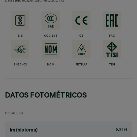
CERTIFICACIÓN DEL PRODUCTO
BIS
CCC S&E
CE
EAC
ENEC-03
NOM
RETILAP
TISI
DATOS FOTOMÉTRICOS
DETALLES
831.6
lm (sistema)