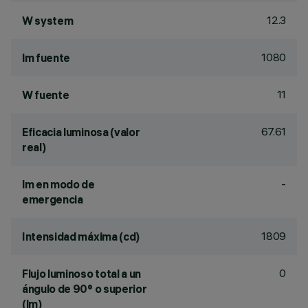
12.3
W system
1080
lm fuente
11
W fuente
67.61
Eficacia luminosa (valor
real)
-
lm en modo de
emergencia
1809
Intensidad máxima (cd)
0
Flujo luminoso total a un
ángulo de 90° o superior
(lm)