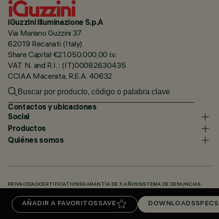
iGuzzini illuminazione S.p.A
Via Mariano Guzzini 37
62019 Recanati (Italy)
Share Capital €21.050.000,00 i.v.
VAT N. and R.I. : (IT)00082630435
CCIAA Macerata, R.E.A. 40632
Contactos y ubicaciones
Social
Productos
Quiénes somos
PRIVACIDAD
CERTIFICATIONS
GARANTÍA DE 5 AÑOS
SISTEMA DE DENUNCIAS
POLÍTICA DE COOKIES
ACCESSIBILITY STATEMENT
NUESTROS CÓDIGOS
AÑADIR A FAVORITOS
SAVE
DOWNLOADS
SPECS
KNOWLEDGE BASE (LOGIN REQUIRED)
DOWNLOADS