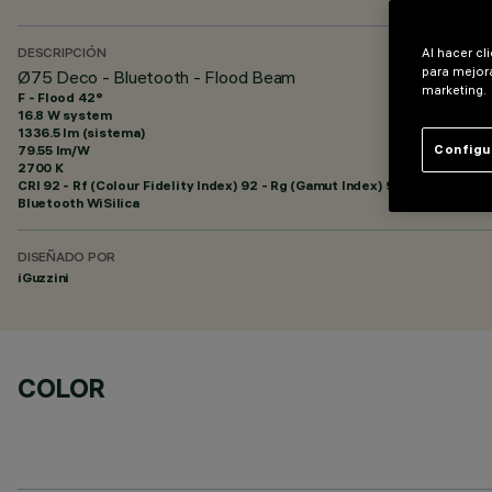
Al hacer cl
DESCRIPCIÓN
para mejora
Ø75 Deco - Bluetooth - Flood Beam
marketing.
F - Flood 42°
16.8 W system
1336.5 lm (sistema)
79.55 lm/W
Configu
2700 K
CRI
92
- Rf (Colour Fidelity Index) 92 - Rg (Gamut Index) 99
Bluetooth WiSilica
DISEÑADO POR
iGuzzini
COLOR