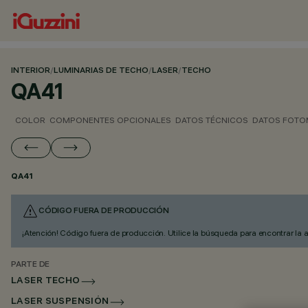
INTERIOR
/
LUMINARIAS DE TECHO
/
LASER
/
TECHO
QA41
COLOR
COMPONENTES OPCIONALES
DATOS TÉCNICOS
DATOS FOTO
QA41
CÓDIGO FUERA DE PRODUCCIÓN
¡Atención! Código fuera de producción. Utilice la búsqueda para encontrar la 
PARTE DE
LASER TECHO
LASER SUSPENSIÓN