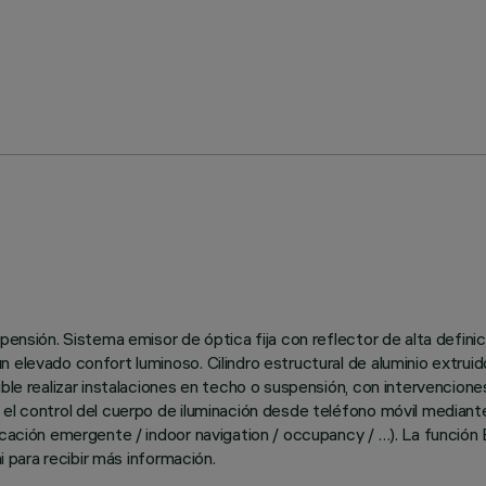
pensión. Sistema emisor de óptica fija con reflector de alta defini
elevado confort luminoso. Cilindro estructural de aluminio extruido 
ible realizar instalaciones en techo o suspensión, con intervencion
el control del cuerpo de iluminación desde teléfono móvil mediante 
ficación emergente / indoor navigation / occupancy / …). La funció
i para recibir más información.