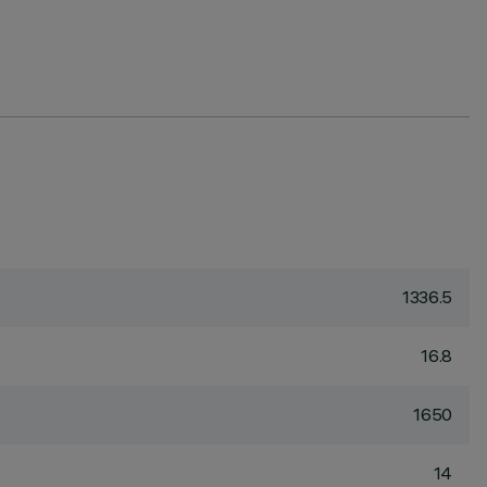
1336.5
16.8
1650
14