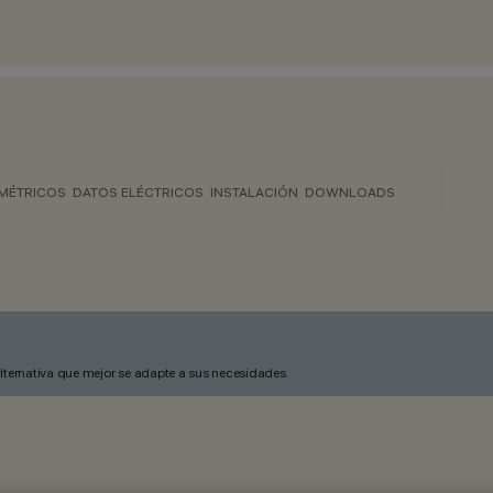
MÉTRICOS
DATOS ELÉCTRICOS
INSTALACIÓN
DOWNLOADS
alternativa que mejor se adapte a sus necesidades.