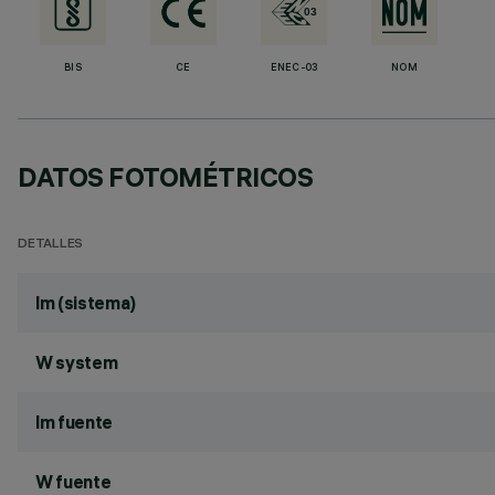
BIS
CE
ENEC-03
NOM
DATOS FOTOMÉTRICOS
DETALLES
lm (sistema)
W system
lm fuente
W fuente