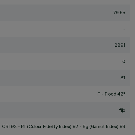
79.55
-
2891
0
81
F - Flood 42°
fijo
CRI
92
- Rf (Colour Fidelity Index) 92 - Rg (Gamut Index) 99