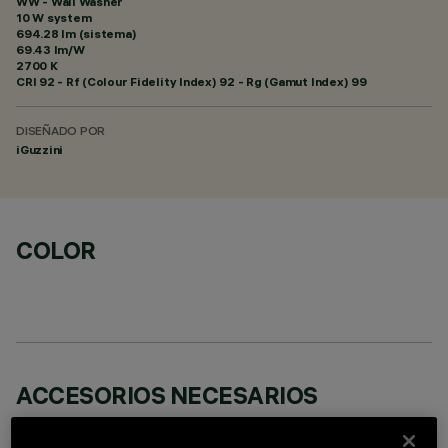
WW - Wall Washer
10 W system
694.28 lm (sistema)
69.43 lm/W
2700 K
CRI
92
- Rf (Colour Fidelity Index) 92 - Rg (Gamut Index) 99
DISEÑADO POR
iGuzzini
COLOR
ACCESORIOS NECESARIOS
Es necesario pedir uno de los accesorios necesarios para instalar y utilizar correctamente el
producto: