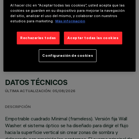
Al hacer clic en “Aceptar todas las cookies”, usted acepta que las
cookies se guarden en su dispositivo para mejorar la navegación
del sitio, analizar el uso del mismo, y colaborar con nuestros
estudios para marketing.
Más información
COMPONENTES OPCIONALES
Rechazarlas todas
Aceptar todas las cookies
Configuración de cookies
DATOS TÉCNICOS
ÚLTIMA ACTUALIZACIÓN: 05/08/2026
DESCRIPCIÓN
Empotrable cuadrado Minimal (frameless). Versión fija Wall
Washer: el sistema óptico se ha diseñado para dirigir el flujo
hacia la superficie vertical sin crear zonas de sombra y