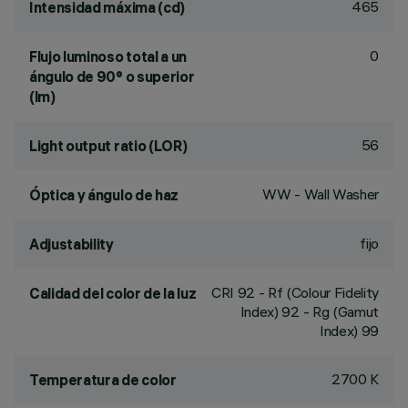
465
Intensidad máxima (cd)
0
Flujo luminoso total a un
ángulo de 90° o superior
(lm)
56
Light output ratio (LOR)
WW - Wall Washer
Óptica y ángulo de haz
fijo
Adjustability
CRI
92
- Rf (Colour Fidelity
Calidad del color de la luz
Index) 92 - Rg (Gamut
Index) 99
2700 K
Temperatura de color