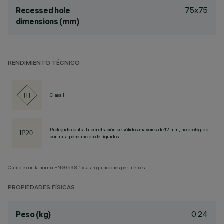
75x75
Recessed hole
dimensions (mm)
RENDIMIENTO TÉCNICO
Class III
Protegido contra la penetración de sólidos mayores de 12 mm, no protegido
contra la penetración de líquidos.
Cumple con la norma EN60598-1 y las regulaciones pertinentes.
PROPIEDADES FÍSICAS
0.24
Peso (kg)