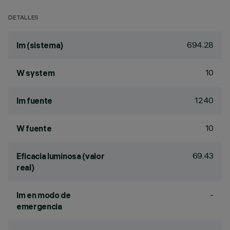
DETALLES
694.28
lm (sistema)
10
W system
1240
lm fuente
10
W fuente
69.43
Eficacia luminosa (valor
real)
-
lm en modo de
emergencia