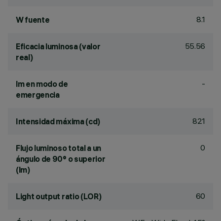
8.1
W fuente
55.56
Eficacia luminosa (valor
real)
-
lm en modo de
emergencia
821
Intensidad máxima (cd)
0
Flujo luminoso total a un
ángulo de 90° o superior
(lm)
60
Light output ratio (LOR)