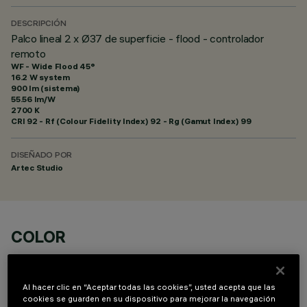
DESCRIPCIÓN
Palco lineal 2 x Ø37 de superficie - flood - controlador
remoto
WF - Wide Flood 45°
16.2 W system
900 lm (sistema)
55.56 lm/W
2700 K
CRI
92
- Rf (Colour Fidelity Index) 92 - Rg (Gamut Index) 99
DISEÑADO POR
Artec Studio
COLOR
Al hacer clic en “Aceptar todas las cookies”, usted acepta que las
cookies se guarden en su dispositivo para mejorar la navegación