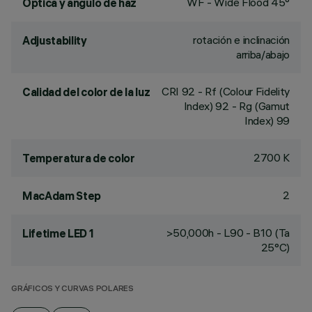
WF - Wide Flood 45°
Óptica y ángulo de haz
rotación e inclinación
Adjustability
arriba/abajo
CRI
92
- Rf (Colour Fidelity
Calidad del color de la luz
Index) 92 - Rg (Gamut
Index) 99
2700 K
Temperatura de color
2
MacAdam Step
>50,000h - L90 - B10 (Ta
Lifetime LED 1
25°C)
GRÁFICOS Y CURVAS POLARES