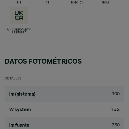
BIS
CE
ENEC-03
NOM
UK CONFORMITY
ASSESSED
DATOS FOTOMÉTRICOS
DETALLES
900
lm (sistema)
16.2
W system
750
lm fuente