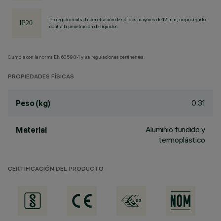
Protegido contra la penetración de sólidos mayores de 12 mm, no protegido
contra la penetración de líquidos.
Cumple con la norma EN60598-1 y las regulaciones pertinentes.
PROPIEDADES FÍSICAS
0.31
Peso (kg)
Aluminio fundido y
Material
termoplástico
CERTIFICACIÓN DEL PRODUCTO