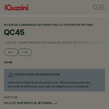
INTERIOR
/
LUMINARIAS DE PARED
/
PALCO
/
SUPERFICIE Ø37MM
QC45
COLOR
COMPONENTES OPCIONALES
DATOS TÉCNICOS
DATOS FOTO
QC45
CÓDIGO FUERA DE PRODUCCIÓN
¡Atención! Código fuera de producción. Utilice la búsqueda para
encontrar la alternativa que mejor se adapte a sus necesidades.
PARTE DE
PALCO SUPERFICIE Ø37MM