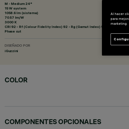
M - Medium 24°
15 W system
1058.6 lm (sistema)
Al hacer cl
70.57 lm/W
para mejora
3000 K
marketing.
CRI
92
- Rf (Colour Fidelity Index) 92 - Rg (Gamut Index) 99
Phase cut
Configu
DISEÑADO POR
iGuzzini
COLOR
COMPONENTES OPCIONALES