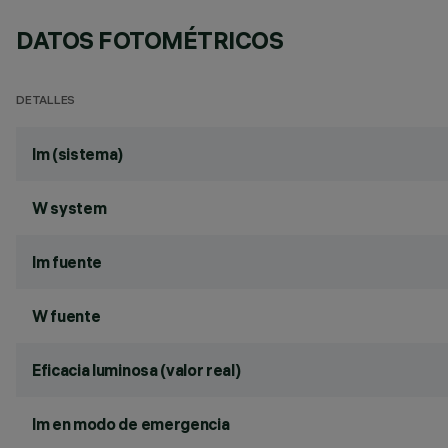
DATOS FOTOMÉTRICOS
DETALLES
lm (sistema)
W system
lm fuente
W fuente
Eficacia luminosa (valor real)
lm en modo de emergencia