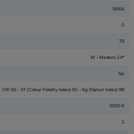
5664
0
79
M - Medium 24°
fijo
CRI
92
- Rf (Colour Fidelity Index) 92 - Rg (Gamut Index) 99
3000 K
2