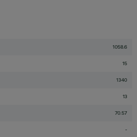
1058.6
15
1340
13
70.57
-