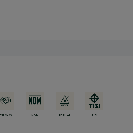
ENEC-03
NOM
RETILAP
TISI