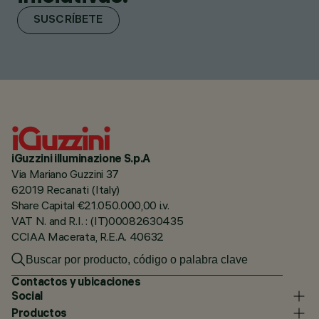
SUSCRÍBETE
iGuzzini illuminazione S.p.A
Via Mariano Guzzini 37
62019 Recanati (Italy)
Share Capital €21.050.000,00 i.v.
VAT N. and R.I. : (IT)00082630435
CCIAA Macerata, R.E.A. 40632
Contactos y ubicaciones
Social
Productos