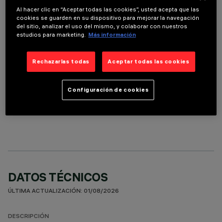
Al hacer clic en “Aceptar todas las cookies”, usted acepta que las
ACCESORIOS NECESARIOS
cookies se guarden en su dispositivo para mejorar la navegación
del sitio, analizar el uso del mismo, y colaborar con nuestros
estudios para marketing.
Más información
Es necesario pedir uno de los accesorios necesarios para instalar y utilizar correctamente el
producto:
Rechazarlas todas
Aceptar todas las cookies
Configuración de cookies
COMPONENTES OPCIONALES
DATOS TÉCNICOS
ÚLTIMA ACTUALIZACIÓN: 01/08/2026
DESCRIPCIÓN