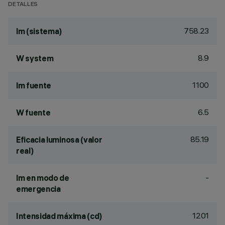
DETALLES
758.23
lm (sistema)
8.9
W system
1100
lm fuente
6.5
W fuente
85.19
Eficacia luminosa (valor
real)
-
lm en modo de
emergencia
1201
Intensidad máxima (cd)