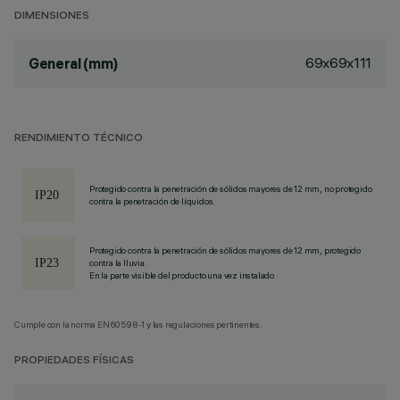
DIMENSIONES
69x69x111
General (mm)
RENDIMIENTO TÉCNICO
Protegido contra la penetración de sólidos mayores de 12 mm, no protegido
contra la penetración de líquidos.
Protegido contra la penetración de sólidos mayores de 12 mm, protegido
contra la lluvia.
En la parte visible del producto una vez instalado
Cumple con la norma EN60598-1 y las regulaciones pertinentes.
PROPIEDADES FÍSICAS