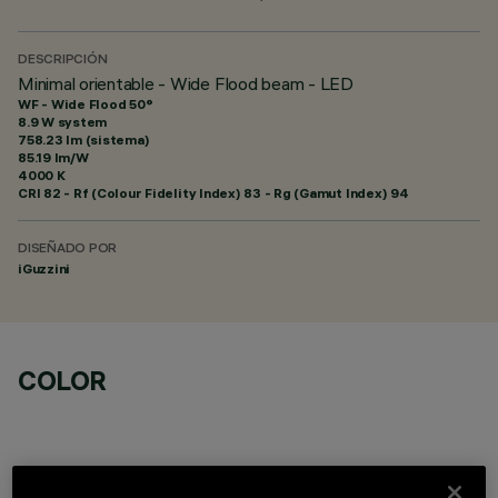
DESCRIPCIÓN
Minimal orientable - Wide Flood beam - LED
WF - Wide Flood 50°
8.9 W system
758.23 lm (sistema)
85.19 lm/W
4000 K
CRI
82
- Rf (Colour Fidelity Index) 83 - Rg (Gamut Index) 94
DISEÑADO POR
iGuzzini
COLOR