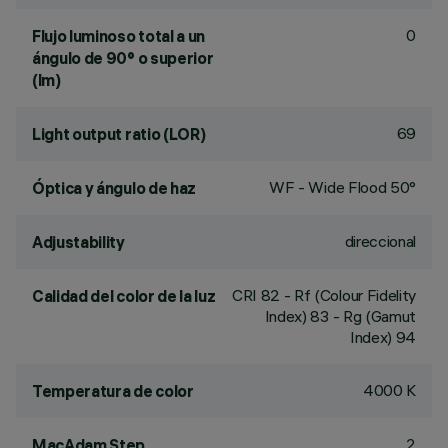
0
Flujo luminoso total a un
ángulo de 90° o superior
(lm)
69
Light output ratio (LOR)
WF - Wide Flood 50°
Óptica y ángulo de haz
direccional
Adjustability
CRI
82
- Rf (Colour Fidelity
Calidad del color de la luz
Index) 83 - Rg (Gamut
Index) 94
4000 K
Temperatura de color
2
MacAdam Step