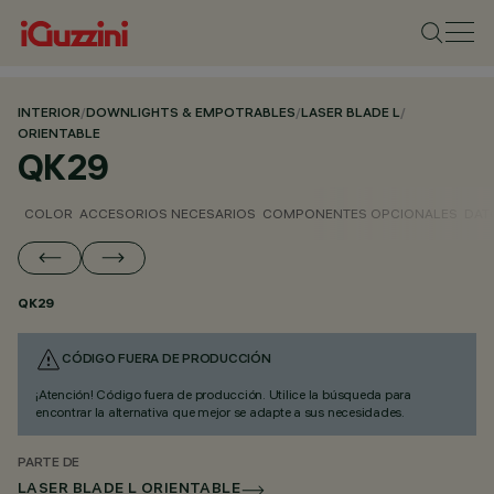
INTERIOR
/
DOWNLIGHTS & EMPOTRABLES
/
LASER BLADE L
/
ORIENTABLE
QK29
COLOR
ACCESORIOS NECESARIOS
COMPONENTES OPCIONALES
DAT
QK29
CÓDIGO FUERA DE PRODUCCIÓN
¡Atención! Código fuera de producción. Utilice la búsqueda para
encontrar la alternativa que mejor se adapte a sus necesidades.
PARTE DE
LASER BLADE L ORIENTABLE