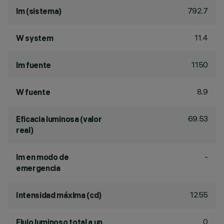
792.7
lm (sistema)
11.4
W system
1150
lm fuente
8.9
W fuente
69.53
Eficacia luminosa (valor
real)
-
lm en modo de
emergencia
1255
Intensidad máxima (cd)
0
Flujo luminoso total a un