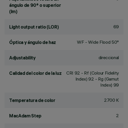
ángulo de 90° o superior
(lm)
69
Light output ratio (LOR)
WF - Wide Flood 50°
Óptica y ángulo de haz
direccional
Adjustability
CRI
92
- Rf (Colour Fidelity
Calidad del color de la luz
Index) 92 - Rg (Gamut
Index) 99
2700 K
Temperatura de color
2
MacAdam Step