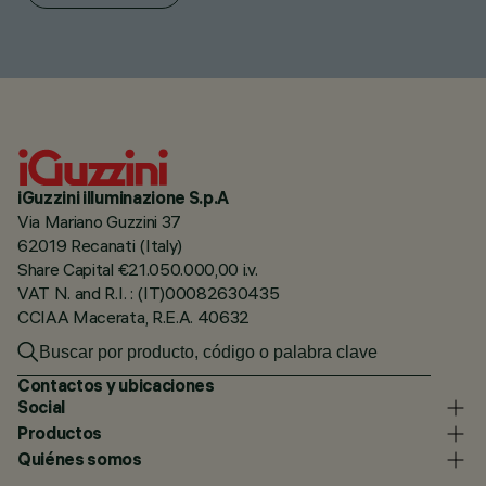
iGuzzini illuminazione S.p.A
Via Mariano Guzzini 37
62019 Recanati (Italy)
Share Capital €21.050.000,00 i.v.
VAT N. and R.I. : (IT)00082630435
CCIAA Macerata, R.E.A. 40632
Contactos y ubicaciones
Social
Productos
Quiénes somos