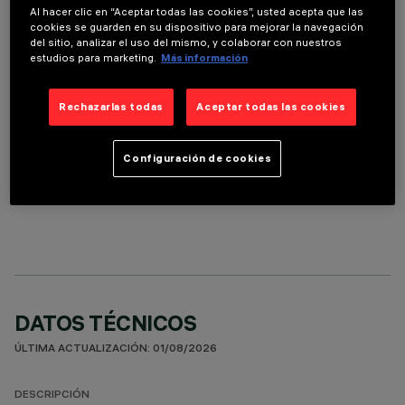
Al hacer clic en “Aceptar todas las cookies”, usted acepta que las
cookies se guarden en su dispositivo para mejorar la navegación
ACCESORIOS NECESARIOS
del sitio, analizar el uso del mismo, y colaborar con nuestros
estudios para marketing.
Más información
Es necesario pedir uno de los accesorios necesarios para instalar y utilizar correctamente el
producto:
Rechazarlas todas
Aceptar todas las cookies
Configuración de cookies
COMPONENTES OPCIONALES
DATOS TÉCNICOS
ÚLTIMA ACTUALIZACIÓN: 01/08/2026
DESCRIPCIÓN