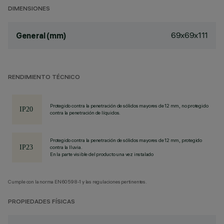
DIMENSIONES
69x69x111
General (mm)
RENDIMIENTO TÉCNICO
Protegido contra la penetración de sólidos mayores de 12 mm, no protegido
contra la penetración de líquidos.
Protegido contra la penetración de sólidos mayores de 12 mm, protegido
contra la lluvia.
En la parte visible del producto una vez instalado
Cumple con la norma EN60598-1 y las regulaciones pertinentes.
PROPIEDADES FÍSICAS