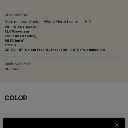
DESCRIPCIÓN
Minimal orientable - Wide Flood beam - LED
WF - Wide Flood 50°
11.4 W system
792.7 lm (sistema)
69.53 lm/W
2700 K
CRI
92
- Rf (Colour Fidelity Index) 92 - Rg (Gamut Index) 99
DISEÑADO POR
iGuzzini
COLOR