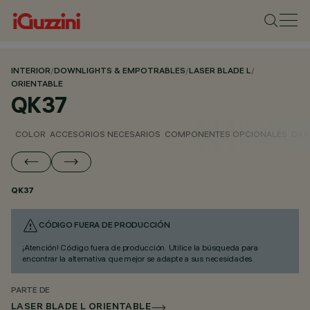
INTERIOR
/
DOWNLIGHTS & EMPOTRABLES
/
LASER BLADE L
/
ORIENTABLE
QK37
COLOR
ACCESORIOS NECESARIOS
COMPONENTES OPCIONALES
DAT
QK37
CÓDIGO FUERA DE PRODUCCIÓN
¡Atención! Código fuera de producción. Utilice la búsqueda para
encontrar la alternativa que mejor se adapte a sus necesidades.
PARTE DE
LASER BLADE L ORIENTABLE