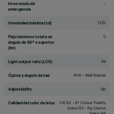
-
lm en modo de
emergencia
1251
Intensidad máxima (cd)
0
Flujo luminoso total a un
ángulo de 90° o superior
(lm)
59
Light output ratio (LOR)
WW - Wall Washer
Óptica y ángulo de haz
fijo
Adjustability
CRI
82
- Rf (Colour Fidelity
Calidad del color de la luz
Index) 83 - Rg (Gamut
Index) 94