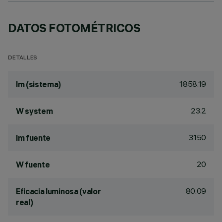
DATOS FOTOMÉTRICOS
DETALLES
1858.19
lm (sistema)
23.2
W system
3150
lm fuente
20
W fuente
80.09
Eficacia luminosa (valor
real)