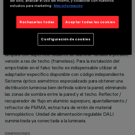
del sitio, analizar el uso del mismo, y colaborar con nuestros
DATOS TÉCNICOS
estudios para marketing.
Más información
ÚLTIMA ACTUALIZACIÓN: 06/08/2026
Rechazarlas todas
Aceptar todas las cookies
DESCRIPCIÓN
Configuración de cookies
Luminaria empotrable con óptica fija wall washer para lámpara
LED. Sistema pasivo de disipación térmica. Cuerpo de
lámpara con superficie radiante de aluminio fundido a presión;
versión a ras de techo (frameless). Para la instalación del
empotrable en el falso techo es indispensable utilizar el
adaptador específico disponible con código independiente.
Sistema óptico asimétrico especializado para obtener una
distribución luminosa bien definida sobre la pared, eliminando
las zonas de sombra entre la pared y el techo. Reflector /
recuperador de flujo en aluminio superpuro, apantallamiento /
refractor de PMMA, estructura de retén de material
termoplástico. Unidad de alimentación regulable DALI
suministrada ya conectada a la luminaria.
DIMENSIONES