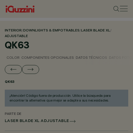
INTERIOR
/
DOWNLIGHTS & EMPOTRABLES
/
LASER BLADE XL
/
ADJUSTABLE
QK63
COLOR
COMPONENTES OPCIONALES
DATOS TÉCNICOS
DATOS FOTO
QK63
¡Atención! Código fuera de producción. Utilice la búsqueda para
encontrar la alternativa que mejor se adapte a sus necesidades.
PARTE DE
LASER BLADE XL ADJUSTABLE