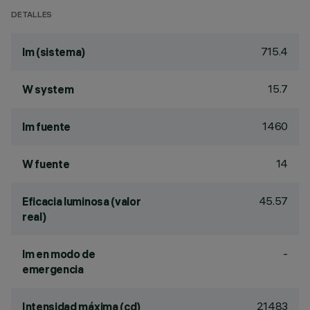
DETALLES
715.4
lm (sistema)
15.7
W system
1460
lm fuente
14
W fuente
45.57
Eficacia luminosa (valor
real)
-
lm en modo de
emergencia
21483
Intensidad máxima (cd)