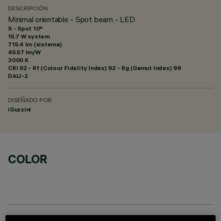
DESCRIPCIÓN
Minimal orientable - Spot beam - LED
S - Spot 10°
15.7 W system
715.4 lm (sistema)
45.57 lm/W
3000 K
CRI
92
- Rf (Colour Fidelity Index) 92 - Rg (Gamut Index) 99
DALI-2
DISEÑADO POR
iGuzzini
COLOR