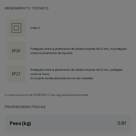
RENDIMIENTO TÉCNICO
Class II
Protegido contra la penetración de sólidos mayores de 12 mm, no protegido
contra la penetración de líquidos.
Protegido contra la penetración de sólidos mayores de 12 mm, protegido
contra la lluvia.
En la parte visible del producto una vez instalado
Cumple con la norma EN60598-1 y las regulaciones pertinentes.
PROPIEDADES FÍSICAS
0.81
Peso (kg)