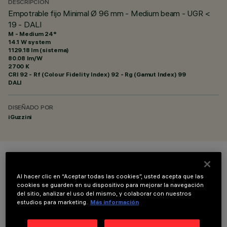
DESCRIPCIÓN
Empotrable fijo Minimal Ø 96 mm - Medium beam - UGR <
19 - DALI
M - Medium 24°
14.1 W system
1129.18 lm (sistema)
80.08 lm/W
2700 K
CRI
92
- Rf (Colour Fidelity Index) 92 - Rg (Gamut Index) 99
DALI
DISEÑADO POR
iGuzzini
COLOR
Al hacer clic en “Aceptar todas las cookies”, usted acepta que las
cookies se guarden en su dispositivo para mejorar la navegación
del sitio, analizar el uso del mismo, y colaborar con nuestros
estudios para marketing.
Más información