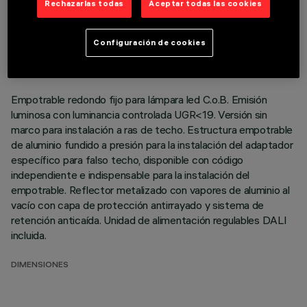
Rechazarlas todas
Aceptar todas las cookies
DATOS TÉCNICOS
ÚLTIMA ACTUALIZACIÓN: 01/08/2026
Configuración de cookies
DESCRIPCIÓN
Empotrable redondo fijo para lámpara led C.o.B. Emisión
luminosa con luminancia controlada UGR<19. Versión sin
marco para instalación a ras de techo. Estructura empotrable
de aluminio fundido a presión para la instalación del adaptador
específico para falso techo, disponible con código
independiente e indispensable para la instalación del
empotrable. Reflector metalizado con vapores de aluminio al
vacío con capa de protección antirrayado y sistema de
retención anticaída. Unidad de alimentación regulables DALI
incluida.
DIMENSIONES