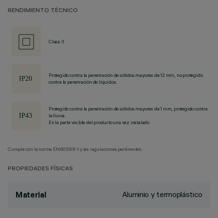
RENDIMIENTO TÉCNICO
Class II
Protegido contra la penetración de sólidos mayores de 12 mm, no protegido
contra la penetración de líquidos.
Protegido contra la penetración de sólidos mayores de 1 mm, protegido contra
la lluvia.
En la parte visible del producto una vez instalado
Cumple con la norma EN60598-1 y las regulaciones pertinentes.
PROPIEDADES FÍSICAS
Aluminio y termoplástico
Material