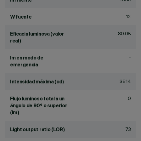
12
W fuente
80.08
Eficacia luminosa (valor
real)
-
lm en modo de
emergencia
3514
Intensidad máxima (cd)
0
Flujo luminoso total a un
ángulo de 90° o superior
(lm)
73
Light output ratio (LOR)