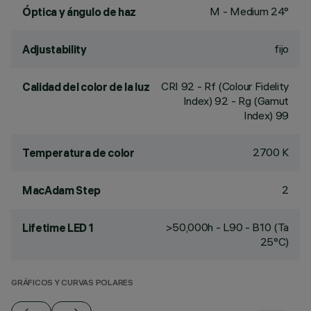
M - Medium 24°
Óptica y ángulo de haz
fijo
Adjustability
CRI
92
- Rf (Colour Fidelity
Calidad del color de la luz
Index) 92 - Rg (Gamut
Index) 99
2700 K
Temperatura de color
2
MacAdam Step
>50,000h - L90 - B10 (Ta
Lifetime LED 1
25°C)
GRÁFICOS Y CURVAS POLARES