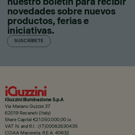
nuestro boletín para recibir
novedades sobre nuevos
productos, ferias e
iniciativas.
SUSCRÍBETE
iGuzzini illuminazione S.p.A
Via Mariano Guzzini 37
62019 Recanati (Italy)
Share Capital €21.050.000,00 i.v.
VAT N. and R.I. : (IT)00082630435
CCIAA Macerata, R.E.A. 40632