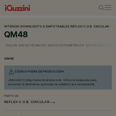
INTERIOR
/
DOWNLIGHTS & EMPOTRABLES
/
REFLEX
/
C.O.B. CIRCULAR
QM48
COLOR
DATOS TÉCNICOS
DATOS FOTOMÉTRICOS
DATOS ELÉCTRICO
QM48
CÓDIGO FUERA DE PRODUCCIÓN
¡Atención! Código fuera de producción. Utilice la búsqueda para
encontrar la alternativa que mejor se adapte a sus necesidades.
PARTE DE
REFLEX C.O.B. CIRCULAR