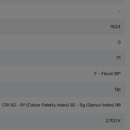
-
1824
0
71
F - Flood 38°
fijo
CRI
92
- Rf (Colour Fidelity Index) 92 - Rg (Gamut Index) 99
2700 K