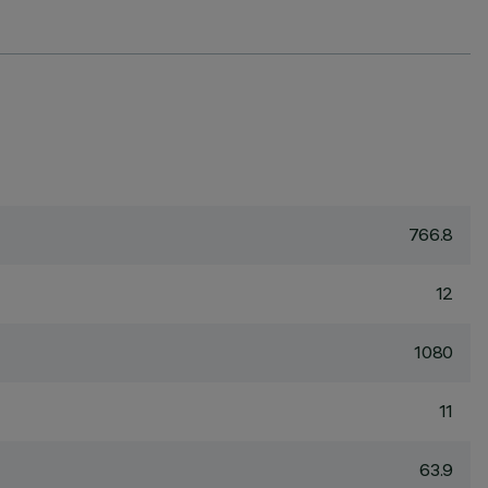
766.8
12
1080
11
63.9