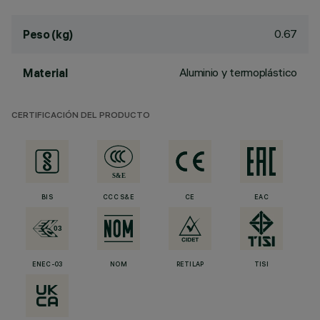
0.67
Peso (kg)
Aluminio y termoplástico
Material
CERTIFICACIÓN DEL PRODUCTO
BIS
CCC S&E
CE
EAC
ENEC-03
NOM
RETILAP
TISI