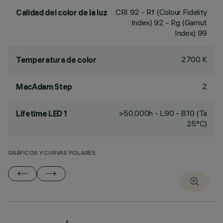
CRI
92
- Rf (Colour Fidelity
Calidad del color de la luz
Index) 92 - Rg (Gamut
Index) 99
2700 K
Temperatura de color
2
MacAdam Step
>50,000h - L90 - B10 (Ta
Lifetime LED 1
25°C)
GRÁFICOS Y CURVAS POLARES