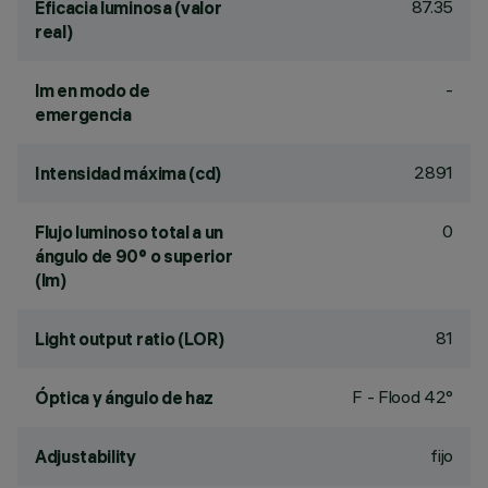
87.35
Eficacia luminosa (valor
real)
-
lm en modo de
emergencia
2891
Intensidad máxima (cd)
0
Flujo luminoso total a un
ángulo de 90° o superior
(lm)
81
Light output ratio (LOR)
F - Flood 42°
Óptica y ángulo de haz
fijo
Adjustability