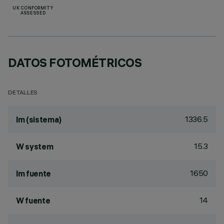
UK CONFORMITY
ASSESSED
DATOS FOTOMÉTRICOS
DETALLES
1336.5
lm (sistema)
15.3
W system
1650
lm fuente
14
W fuente