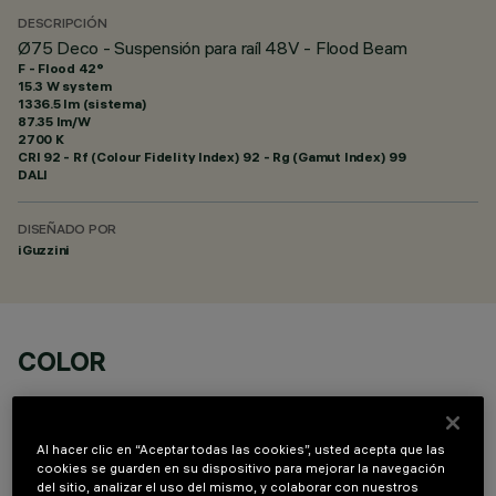
DESCRIPCIÓN
Ø75 Deco - Suspensión para raíl 48V - Flood Beam
F - Flood 42°
15.3 W system
1336.5 lm (sistema)
87.35 lm/W
2700 K
CRI
92
- Rf (Colour Fidelity Index) 92 - Rg (Gamut Index) 99
DALI
DISEÑADO POR
iGuzzini
COLOR
Al hacer clic en “Aceptar todas las cookies”, usted acepta que las
cookies se guarden en su dispositivo para mejorar la navegación
del sitio, analizar el uso del mismo, y colaborar con nuestros