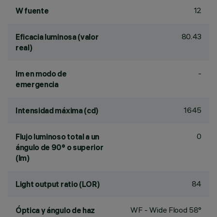
12
W fuente
80.43
Eficacia luminosa (valor
real)
-
lm en modo de
emergencia
1645
Intensidad máxima (cd)
0
Flujo luminoso total a un
ángulo de 90° o superior
(lm)
84
Light output ratio (LOR)
WF - Wide Flood 58°
Óptica y ángulo de haz