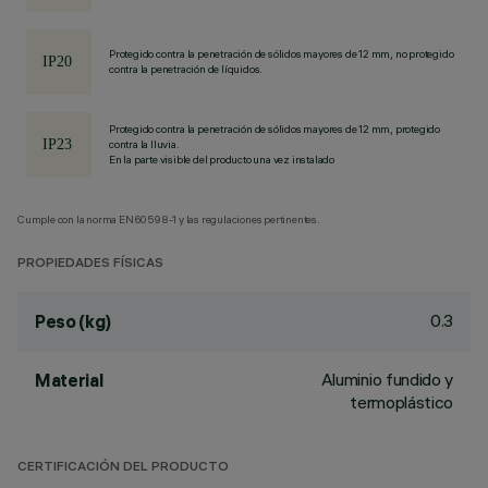
Protegido contra la penetración de sólidos mayores de 12 mm, no protegido
contra la penetración de líquidos.
Protegido contra la penetración de sólidos mayores de 12 mm, protegido
contra la lluvia.
En la parte visible del producto una vez instalado
Cumple con la norma EN60598-1 y las regulaciones pertinentes.
PROPIEDADES FÍSICAS
0.3
Peso (kg)
Aluminio fundido y
Material
termoplástico
CERTIFICACIÓN DEL PRODUCTO