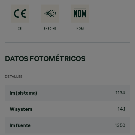
CE
ENEC-03
NOM
DATOS FOTOMÉTRICOS
DETALLES
1134
lm (sistema)
14.1
W system
1350
lm fuente