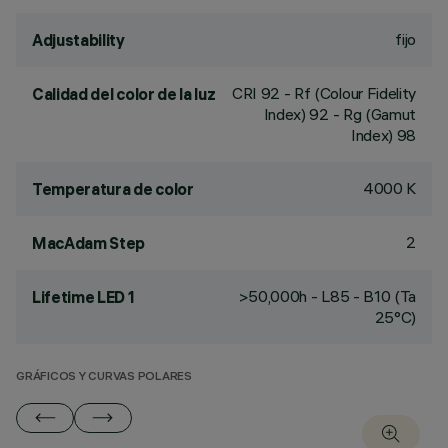
fijo
Adjustability
CRI
92
- Rf (Colour Fidelity
Calidad del color de la luz
Index) 92 - Rg (Gamut
Index) 98
4000 K
Temperatura de color
2
MacAdam Step
>50,000h - L85 - B10 (Ta
Lifetime LED 1
25°C)
GRÁFICOS Y CURVAS POLARES