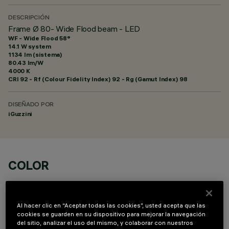
DESCRIPCIÓN
Frame Ø 80- Wide Flood beam - LED
WF - Wide Flood 58°
14.1 W system
1134 lm (sistema)
80.43 lm/W
4000 K
CRI
92
- Rf (Colour Fidelity Index) 92 - Rg (Gamut Index) 98
DISEÑADO POR
iGuzzini
COLOR
Al hacer clic en “Aceptar todas las cookies”, usted acepta que las
cookies se guarden en su dispositivo para mejorar la navegación
del sitio, analizar el uso del mismo, y colaborar con nuestros