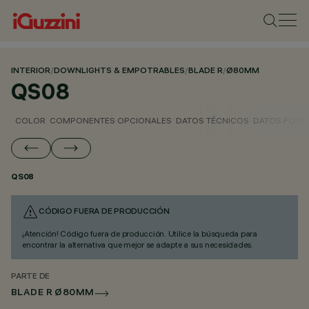
INTERIOR
/
DOWNLIGHTS & EMPOTRABLES
/
BLADE R
/
Ø80MM
QS08
COLOR
COMPONENTES OPCIONALES
DATOS TÉCNICOS
DATOS FOTO
QS08
CÓDIGO FUERA DE PRODUCCIÓN
¡Atención! Código fuera de producción. Utilice la búsqueda para
encontrar la alternativa que mejor se adapte a sus necesidades.
PARTE DE
BLADE R Ø80MM