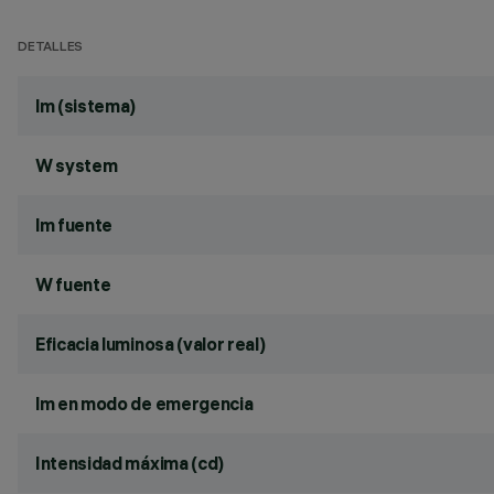
DETALLES
lm (sistema)
W system
lm fuente
W fuente
Eficacia luminosa (valor real)
lm en modo de emergencia
Intensidad máxima (cd)