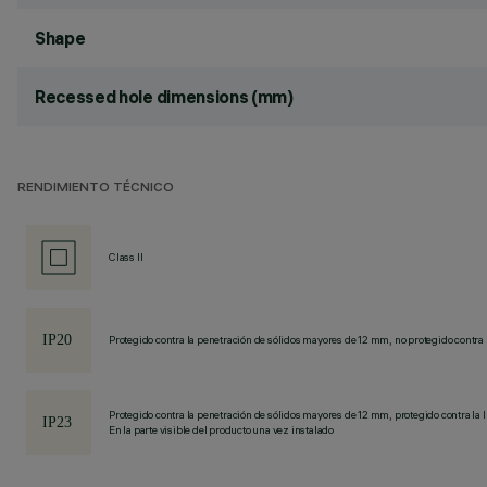
Shape
Recessed hole dimensions (mm)
RENDIMIENTO TÉCNICO
Class II
Protegido contra la penetración de sólidos mayores de 12 mm, no protegido contra 
Protegido contra la penetración de sólidos mayores de 12 mm, protegido contra la l
En la parte visible del producto una vez instalado