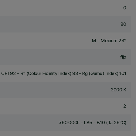
0
80
M - Medium 24°
fijo
CRI
92
- Rf (Colour Fidelity Index) 93 - Rg (Gamut Index) 101
3000 K
2
>50,000h - L85 - B10 (Ta 25°C)