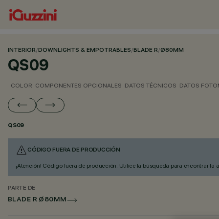
INTERIOR
/
DOWNLIGHTS & EMPOTRABLES
/
BLADE R
/
Ø80MM
QS09
COLOR
COMPONENTES OPCIONALES
DATOS TÉCNICOS
DATOS FOTO
QS09
CÓDIGO FUERA DE PRODUCCIÓN
¡Atención! Código fuera de producción. Utilice la búsqueda para encontrar la 
PARTE DE
BLADE R Ø80MM