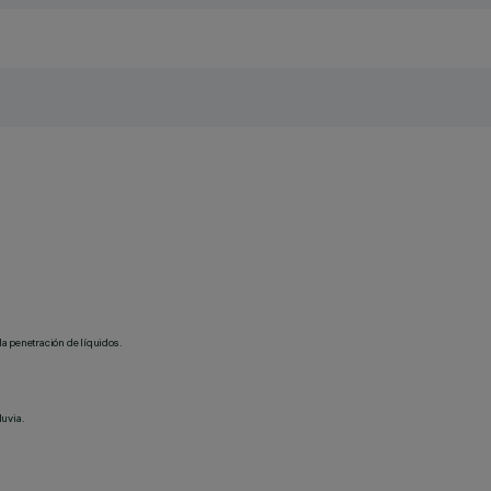
la penetración de líquidos.
luvia.