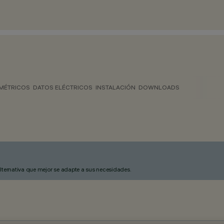
MÉTRICOS
DATOS ELÉCTRICOS
INSTALACIÓN
DOWNLOADS
alternativa que mejor se adapte a sus necesidades.