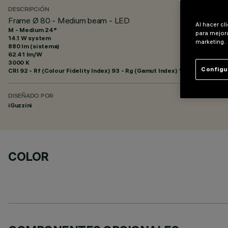
DESCRIPCIÓN
Frame Ø 80 - Medium beam - LED
Al hacer cl
M - Medium 24°
para mejora
14.1 W system
marketing.
880 lm (sistema)
62.41 lm/W
3000 K
Configu
CRI
92
- Rf (Colour Fidelity Index) 93 - Rg (Gamut Index) 101
DISEÑADO POR
iGuzzini
COLOR